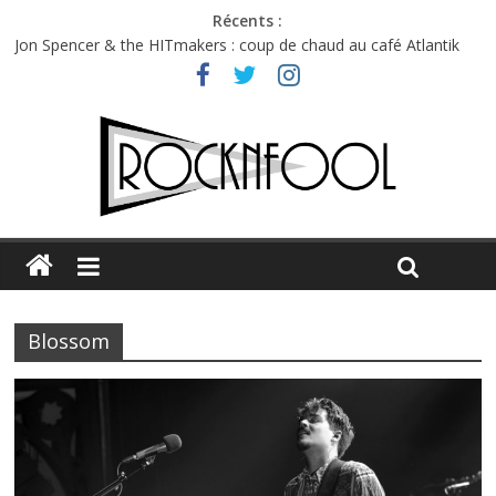
Récents :
Jon Spencer & the HITmakers : coup de chaud au café Atlantik
Hellfest 2026 vendredi : température et émotions en hausse
Hellfest 2026 jeudi : impossible de choisir entre chaleur et bonne
humeur
Première édition du Midgard Festival : entre bière, métal et
tatouages
Charlie Puth à l’Olympia : la leçon de pop du Professeur Puth
Blossom