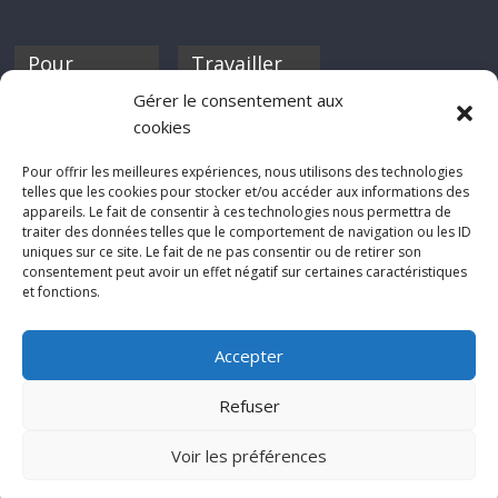
Pour
Travailler
nourrir ta
pour nous ?
Gérer le consentement aux
discothèque
cookies
Si tu souhaites
contribuer à
Pour offrir les meilleures expériences, nous utilisons des technologies
Rocknfool, n'hésite
telles que les cookies pour stocker et/ou accéder aux informations des
pas à nous envoyer
appareils. Le fait de consentir à ces technologies nous permettra de
tes chroniques de
traiter des données telles que le comportement de navigation ou les ID
concerts, de films,
uniques sur ce site. Le fait de ne pas consentir ou de retirer son
séries ou des billets
consentement peut avoir un effet négatif sur certaines caractéristiques
d'humeur :
et fonctions.
sabine@rocknfool.
net
Accepter
Refuser
Voir les préférences