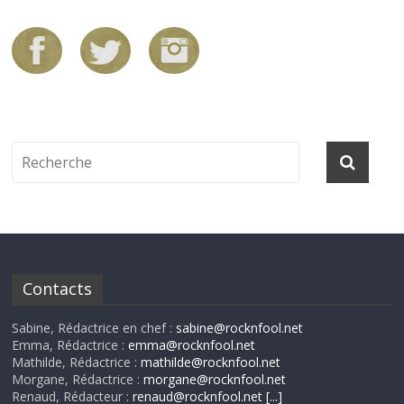
Contacts
Sabine, Rédactrice en chef :
sabine@rocknfool.net
Emma, Rédactrice :
emma@rocknfool.net
Mathilde, Rédactrice :
mathilde@rocknfool.net
Morgane, Rédactrice :
morgane@rocknfool.net
Renaud, Rédacteur :
renaud@rocknfool.net
[...]