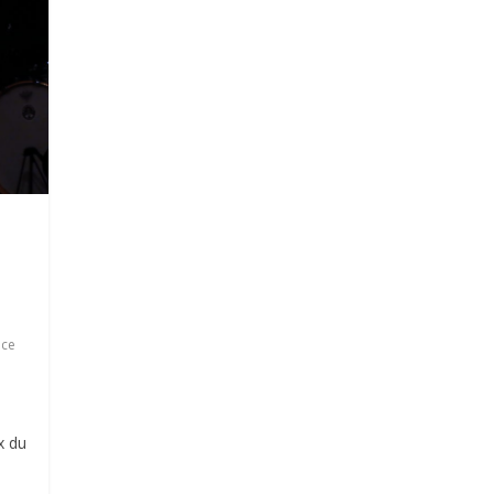
ace
x du