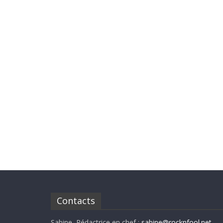
Contacts
Sabine, Rédactrice en chef :
sabine@rocknfool.net