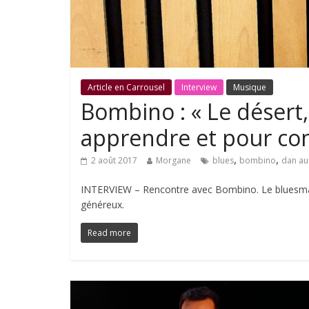
Article en Carrousel
Interview
Musique
Bombino : « Le désert,
apprendre et pour co
,
,
2 août 2017
Morgane
blues
bombino
dan au
INTERVIEW – Rencontre avec Bombino. Le bluesman 
généreux.
Read more