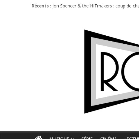
Récents :
Jon Spencer & the HITmakers : coup de cha
Hellfest 2026 vendredi : température et é
Hellfest 2026 jeudi : impossible de choisir
Première édition du Midgard Festival : entr
Charlie Puth à l’Olympia : la leçon de pop 
MUSIQUE
SÉRIE
CINÉMA
LECTU