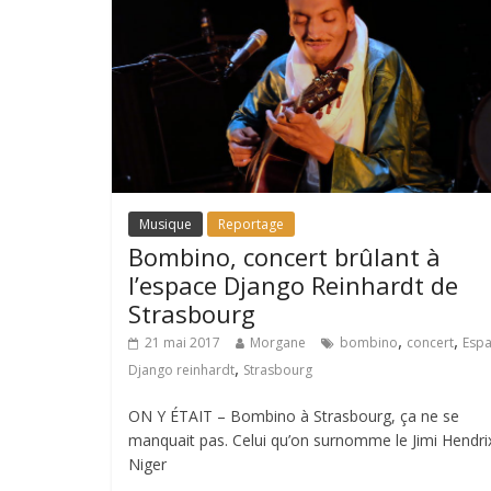
Musique
Reportage
Bombino, concert brûlant à
l’espace Django Reinhardt de
Strasbourg
,
,
21 mai 2017
Morgane
bombino
concert
Esp
,
Django reinhardt
Strasbourg
ON Y ÉTAIT – Bombino à Strasbourg, ça ne se
manquait pas. Celui qu’on surnomme le Jimi Hendri
Niger