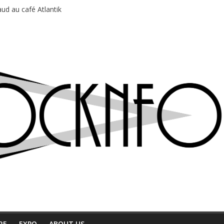
ud au café Atlantik
motions en hausse
 entre chaleur et bonne humeur
e bière, métal et tatouages
du Professeur Puth
RE
EXPO
ABOUT US