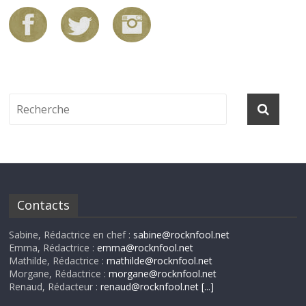
Contacts
Sabine, Rédactrice en chef :
sabine@rocknfool.net
Emma, Rédactrice :
emma@rocknfool.net
Mathilde, Rédactrice :
mathilde@rocknfool.net
Morgane, Rédactrice :
morgane@rocknfool.net
Renaud, Rédacteur :
renaud@rocknfool.net
[...]