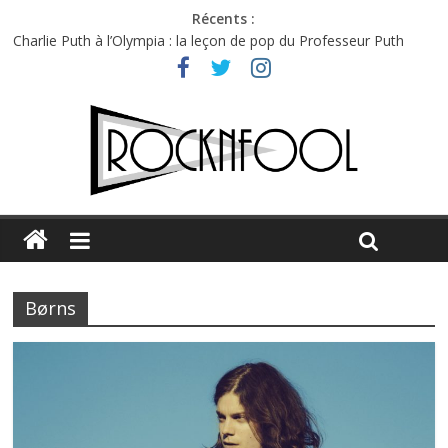
Récents :
Charlie Puth à l’Olympia : la leçon de pop du Professeur Puth
Festival Triptyque : un nouveau festival de musique indépendant
à Montréal
Hellfest 2026 vendredi : température et émotions en hausse
Hellfest 2026 jeudi : impossible de choisir entre chaleur et bonne
humeur
Première édition du Midgard Festival : entre bière, métal et
tatouages
Børns