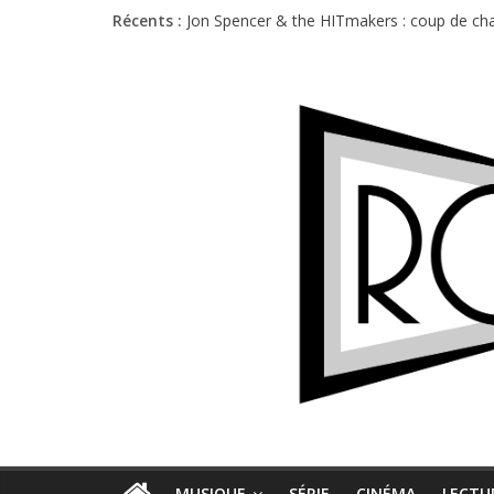
Récents :
Jon Spencer & the HITmakers : coup de cha
Hellfest 2026 vendredi : température et é
Hellfest 2026 jeudi : impossible de choisir
Première édition du Midgard Festival : entr
Charlie Puth à l’Olympia : la leçon de pop 
MUSIQUE
SÉRIE
CINÉMA
LECTU