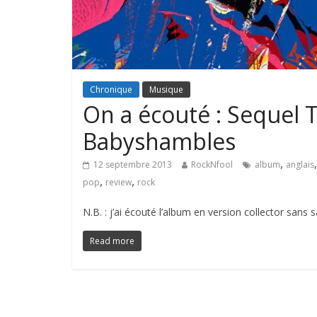
Chronique
Musique
On a écouté : Sequel 
Babyshambles
,
12 septembre 2013
RockNfool
album
anglais
,
,
pop
review
rock
N.B. : j’ai écouté l’album en version collector sans sa
Read more