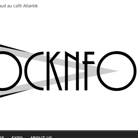
ud au café Atlantik
motions en hausse
 entre chaleur et bonne humeur
e bière, métal et tatouages
du Professeur Puth
RE
EXPO
ABOUT US