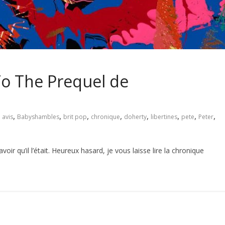
To The Prequel de
,
,
,
,
,
,
,
,
,
avis
Babyshambles
brit pop
chronique
doherty
libertines
pete
Peter
voir qu’il l’était. Heureux hasard, je vous laisse lire la chronique