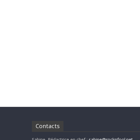
Contacts
Sabine, Rédactrice en chef :
sabine@rocknfool.net