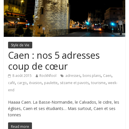
Style de Vie
Caen : nos 5 adresses
coup de cœur
,
,
,
8 août 2015
RockNfool
adresses
bons plans
Caen
,
,
,
,
,
,
café
cargo
évasion
paulette
sézame et pavots
tourisme
week-
end
Haaaa Caen. La Basse-Normandie, le Calvados, le cidre, les
églises, Caen et ses étudiants… Mais surtout, Caen et ses
tonnes
Read more