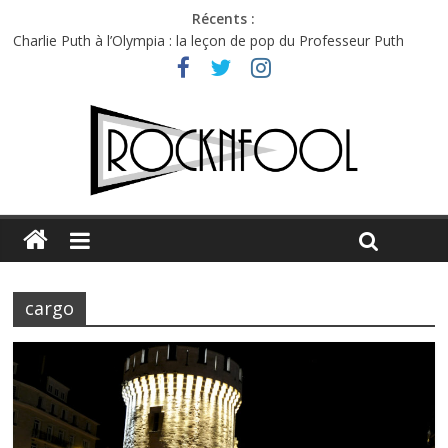
Récents :
Charlie Puth à l’Olympia : la leçon de pop du Professeur Puth
Festival Triptyque : un nouveau festival de musique indépendant
à Montréal
Hellfest 2026 vendredi : température et émotions en hausse
Hellfest 2026 jeudi : impossible de choisir entre chaleur et bonne
humeur
Première édition du Midgard Festival : entre bière, métal et
tatouages
cargo