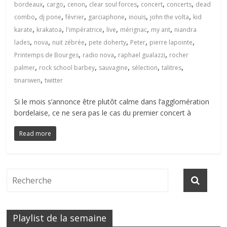
,
,
,
,
,
,
bordeaux
cargo
cenon
clear soul forces
concert
concerts
dead
,
,
,
,
,
,
combo
dj pone
février
garciaphone
inouïs
john the volta
kid
,
,
,
,
,
,
karate
krakatoa
l'impératrice
live
mérignac
my ant
niandra
,
,
,
,
,
,
lades
nova
nuit zébrée
pete doherty
Peter
pierre lapointe
,
,
,
Printemps de Bourges
radio nova
raphael gualazzi
rocher
,
,
,
,
,
palmer
rock school barbey
sauvagine
sélection
talitres
,
tinariwen
twitter
Si le mois s’annonce être plutôt calme dans l’agglomération
bordelaise, ce ne sera pas le cas du premier concert à
Read more
Playlist de la semaine