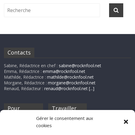
Contacts
Sabine, Rédactrice en chef :
sabine@rocknfool.net
Emma, Rédactrice :
emma@rocknfool.net
Mathilde, Rédactrice :
mathilde@rocknfool.net
Morgane, Rédactrice :
morgane@rocknfool.net
Renaud, Rédacteur :
renaud@rocknfool.net
[...]
Pour
Travailler
nourrir ta
pour nous ?
Gérer le consentement aux
discothèque
cookies
Si tu souhaites
contribuer à