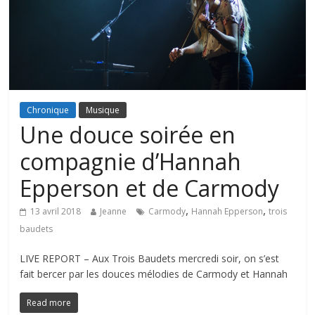
Chronique
Musique
Une douce soirée en
compagnie d’Hannah
Epperson et de Carmody
,
,
13 avril 2018
Jeanne
Carmody
Hannah Epperson
trois
baudets
LIVE REPORT – Aux Trois Baudets mercredi soir, on s’est
fait bercer par les douces mélodies de Carmody et Hannah
Read more