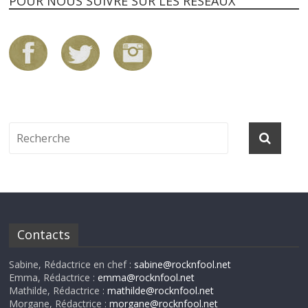
POUR NOUS SUIVRE SUR LES RÉSEAUX
Contacts
Sabine, Rédactrice en chef :
sabine@rocknfool.net
Emma, Rédactrice :
emma@rocknfool.net
Mathilde, Rédactrice :
mathilde@rocknfool.net
Morgane, Rédactrice :
morgane@rocknfool.net