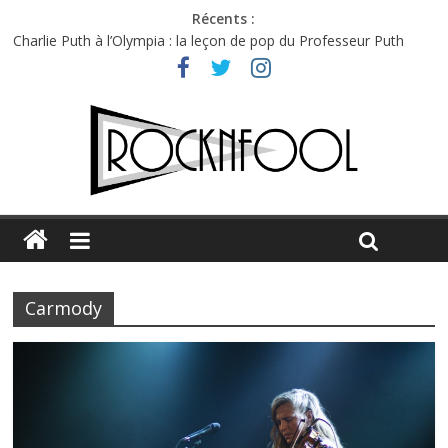
Récents :
Charlie Puth à l’Olympia : la leçon de pop du Professeur Puth
Festival Triptyque : un nouveau festival de musique indépendant
à Montréal
Hellfest 2026 vendredi : température et émotions en hausse
Hellfest 2026 jeudi : impossible de choisir entre chaleur et bonne
humeur
Première édition du Midgard Festival : entre bière, métal et
tatouages
Carmody