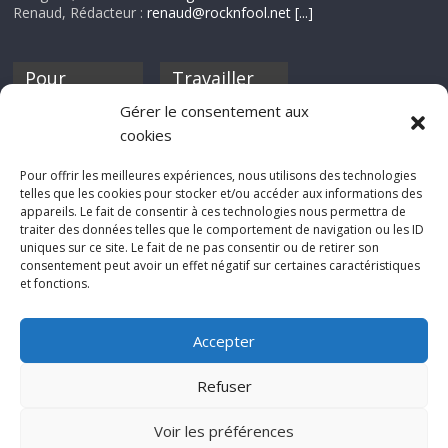
Renaud, Rédacteur :
renaud@rocknfool.net
[...]
Pour
Travailler
nourrir ta
pour nous ?
Gérer le consentement aux
discothèque
cookies
Si tu souhaites
contribuer à
Pour offrir les meilleures expériences, nous utilisons des technologies
Rocknfool, n'hésite
telles que les cookies pour stocker et/ou accéder aux informations des
pas à nous envoyer
appareils. Le fait de consentir à ces technologies nous permettra de
tes chroniques de
traiter des données telles que le comportement de navigation ou les ID
concerts, de films,
uniques sur ce site. Le fait de ne pas consentir ou de retirer son
séries ou des billets
consentement peut avoir un effet négatif sur certaines caractéristiques
d'humeur :
et fonctions.
sabine@rocknfool.
net
Accepter
Refuser
Voir les préférences