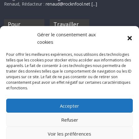
Renaud, Rédacteur :
renaud@rocknfool.net
[...]
Pour
Travailler
nourrir ta
pour nous ?
Gérer le consentement aux
discothèque
cookies
Si tu souhaites
contribuer à
Pour offrir les meilleures expériences, nous utilisons des technologies
Rocknfool, n'hésite
telles que les cookies pour stocker et/ou accéder aux informations des
pas à nous envoyer
appareils. Le fait de consentir à ces technologies nous permettra de
tes chroniques de
traiter des données telles que le comportement de navigation ou les ID
concerts, de films,
uniques sur ce site. Le fait de ne pas consentir ou de retirer son
séries ou des billets
consentement peut avoir un effet négatif sur certaines caractéristiques
d'humeur :
et fonctions.
sabine@rocknfool.
net
Accepter
Refuser
Voir les préférences