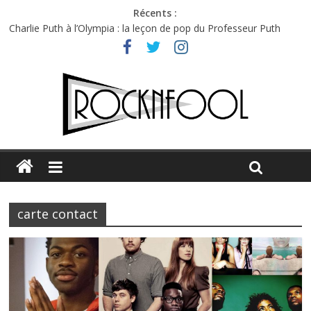
Récents :
Charlie Puth à l’Olympia : la leçon de pop du Professeur Puth
Festival Triptyque : un nouveau festival de musique indépendant
à Montréal
Hellfest 2026 vendredi : température et émotions en hausse
Hellfest 2026 jeudi : impossible de choisir entre chaleur et bonne
humeur
Première édition du Midgard Festival : entre bière, métal et
tatouages
carte contact