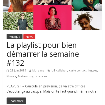
Musique
News
La playlist pour bien
démarrer la semaine
#132
,
,
,
23 juin 2019
Morgane
bill callahan
carte contact
fugees
,
,
lil nas x
Metronomy
st vincent
PLAYLIST – Canicule en prévision, ça va être difficile
d’écouter ça au casque. Mais on te faut quand même notre
Read more