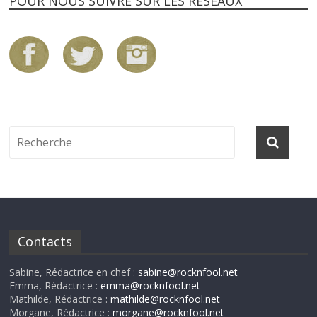
POUR NOUS SUIVRE SUR LES RÉSEAUX
Contacts
Sabine, Rédactrice en chef :
sabine@rocknfool.net
Emma, Rédactrice :
emma@rocknfool.net
Mathilde, Rédactrice :
mathilde@rocknfool.net
Morgane, Rédactrice :
morgane@rocknfool.net