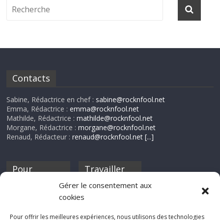
Contacts
Sabine, Rédactrice en chef :
sabine@rocknfool.net
Emma, Rédactrice :
emma@rocknfool.net
Mathilde, Rédactrice :
mathilde@rocknfool.net
Morgane, Rédactrice :
morgane@rocknfool.net
Renaud, Rédacteur :
renaud@rocknfool.net
[...]
Pour
Travailler
nourrir ta
pour nous ?
Gérer le consentement aux
discothèque
cookies
Si tu souhaites
contribuer à
Pour offrir les meilleures expériences, nous utilisons des technologies
Rocknfool, n'hésite