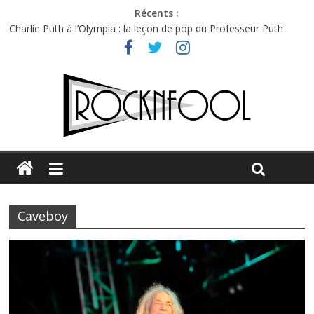
Récents :
Charlie Puth à l’Olympia : la leçon de pop du Professeur Puth
Festival Triptyque : un nouveau festival de musique indépendant
à Montréal
Hellfest 2026 vendredi : température et émotions en hausse
Hellfest 2026 jeudi : impossible de choisir entre chaleur et bonne
humeur
Première édition du Midgard Festival : entre bière, métal et
tatouages
Caveboy