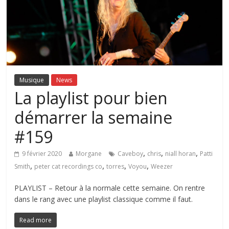
Musique
News
La playlist pour bien
démarrer la semaine
#159
,
,
,
9 février 2020
Morgane
Caveboy
chris
niall horan
Patti
,
,
,
,
Smith
peter cat recordings co
torres
Voyou
Weezer
PLAYLIST – Retour à la normale cette semaine. On rentre
dans le rang avec une playlist classique comme il faut.
Read more