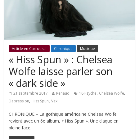
Article en Carrousel
Chronique
Musique
« Hiss Spun » : Chelsea
Wolfe laisse parler son
« dark side »
,
,
21 septembre 2017
Renaud
16 Psyche
Chelsea Wolfe
,
,
Depression
Hiss Spun
Vex
CHRONIQUE – La gothique américaine Chelsea Wolfe
revient avec un 6e album, « Hiss Spun ». Une claque en
pleine face.