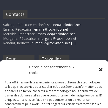
Contacts
Sabine, Rédactrice en chef :
sabine@rocknfool.net
Emma, Rédactrice :
emma@rocknfool.net
Mathilde, Rédactrice :
mathilde@rocknfool.net
Morgane, Rédactrice :
morgane@rocknfool.net
Renaud, Rédacteur :
renaud@rocknfool.net
[...]
Pour
Travailler
nourrir ta
pour nous ?
Gérer le consentement aux
discothèque
cookies
Si tu souhaites
contribuer à
Pour offrir les meilleures expériences, nous utilisons des technologies
Rocknfool, n'hésite
telles que les cookies pour stocker et/ou accéder aux informations des
pas à nous envoyer
appareils. Le fait de consentir à ces technologies nous permettra de
tes chroniques de
traiter des données telles que le comportement de navigation ou les ID
concerts, de films,
uniques sur ce site. Le fait de ne pas consentir ou de retirer son
séries ou des billets
consentement peut avoir un effet négatif sur certaines caractéristiques
d'humeur :