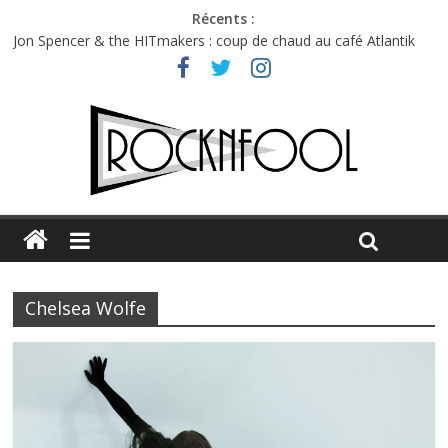
Récents :
Jon Spencer & the HITmakers : coup de chaud au café Atlantik
Hellfest 2026 vendredi : température et émotions en hausse
Hellfest 2026 jeudi : impossible de choisir entre chaleur et bonne
humeur
Première édition du Midgard Festival : entre bière, métal et
tatouages
Charlie Puth à l’Olympia : la leçon de pop du Professeur Puth
Chelsea Wolfe