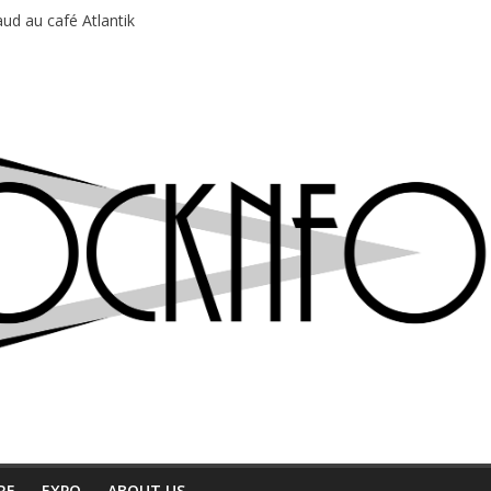
ud au café Atlantik
motions en hausse
 entre chaleur et bonne humeur
e bière, métal et tatouages
du Professeur Puth
RE
EXPO
ABOUT US