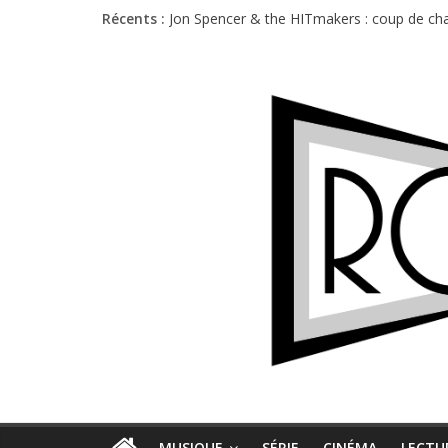
Récents :
Jon Spencer & the HITmakers : coup de cha
Hellfest 2026 vendredi : température et é
Hellfest 2026 jeudi : impossible de choisir
Première édition du Midgard Festival : entr
Charlie Puth à l’Olympia : la leçon de pop 
MUSIQUE
SÉRIE
CINÉMA
LECTU