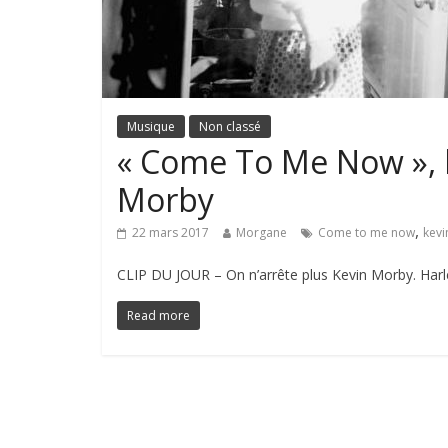
Musique
Non classé
« Come To Me Now », l
Morby
,
22 mars 2017
Morgane
Come to me now
kev
CLIP DU JOUR – On n’arrête plus Kevin Morby. Harle
Read more