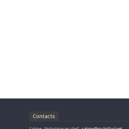
Contacts
Sabine, Rédactrice en chef :
sabine@rocknfool.net