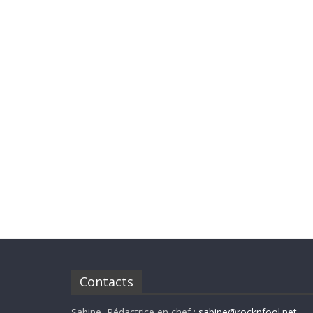
Contacts
Sabine, Rédactrice en chef :
sabine@rocknfool.net