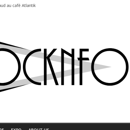
ud au café Atlantik
motions en hausse
 entre chaleur et bonne humeur
e bière, métal et tatouages
du Professeur Puth
RE
EXPO
ABOUT US