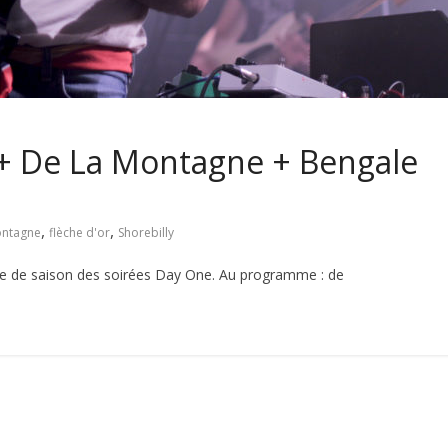
y + De La Montagne + Bengale
,
,
ntagne
flèche d'or
Shorebilly
rture de saison des soirées Day One. Au programme : de