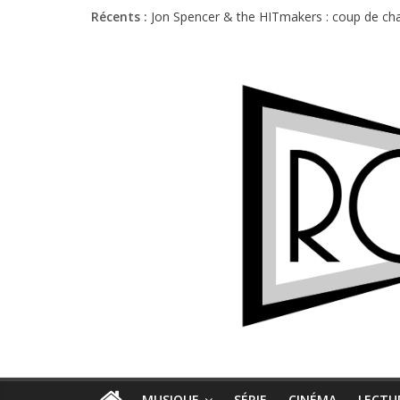
Récents :
Jon Spencer & the HITmakers : coup de cha
Hellfest 2026 vendredi : température et é
Hellfest 2026 jeudi : impossible de choisir
Première édition du Midgard Festival : entr
Charlie Puth à l’Olympia : la leçon de pop 
MUSIQUE
SÉRIE
CINÉMA
LECTU