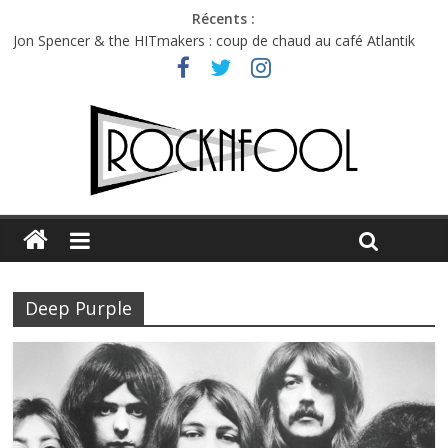
Récents :
Jon Spencer & the HITmakers : coup de chaud au café Atlantik
Hellfest 2026 vendredi : température et émotions en hausse
Hellfest 2026 jeudi : impossible de choisir entre chaleur et bonne
humeur
Première édition du Midgard Festival : entre bière, métal et
tatouages
Charlie Puth à l’Olympia : la leçon de pop du Professeur Puth
Deep Purple