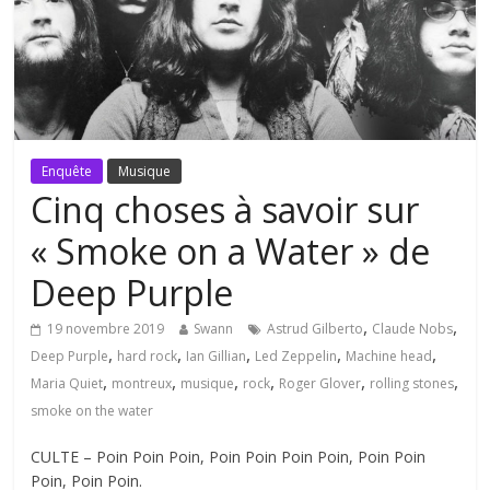
Enquête
Musique
Cinq choses à savoir sur
« Smoke on a Water » de
Deep Purple
,
,
19 novembre 2019
Swann
Astrud Gilberto
Claude Nobs
,
,
,
,
,
Deep Purple
hard rock
Ian Gillian
Led Zeppelin
Machine head
,
,
,
,
,
,
Maria Quiet
montreux
musique
rock
Roger Glover
rolling stones
smoke on the water
CULTE – Poin Poin Poin, Poin Poin Poin Poin, Poin Poin
Poin, Poin Poin.