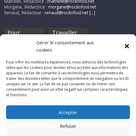
Mathilde, Rédactrice :
mathilde@rocknfool.net
Morgane, Rédactrice :
morgane@rocknfool.net
Renaud, Rédacteur :
renaud@rocknfool.net
[...]
Pour
Travailler
nourrir ta
pour nous ?
Gérer le consentement aux
discothèque
cookies
Si tu souhaites
contribuer à
Pour offrir les meilleures expériences, nous utilisons des technologies
Rocknfool, n'hésite
telles que les cookies pour stocker et/ou accéder aux informations des
pas à nous envoyer
appareils. Le fait de consentir à ces technologies nous permettra de
tes chroniques de
traiter des données telles que le comportement de navigation ou les ID
concerts, de films,
uniques sur ce site. Le fait de ne pas consentir ou de retirer son
séries ou des billets
consentement peut avoir un effet négatif sur certaines caractéristiques
d'humeur :
et fonctions.
sabine@rocknfool.
net
Accepter
Refuser