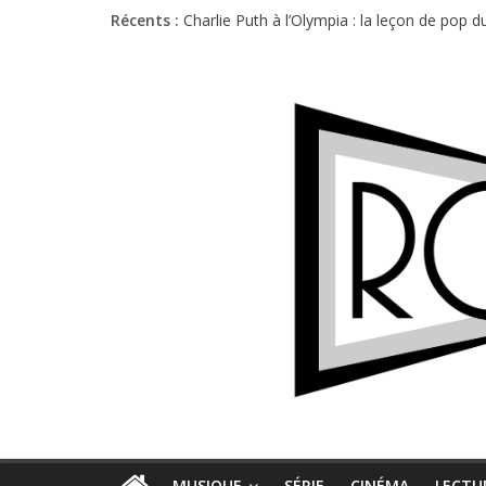
Récents :
Charlie Puth à l’Olympia : la leçon de pop 
Festival Triptyque : un nouveau festival d
Hellfest 2026 vendredi : température et é
Hellfest 2026 jeudi : impossible de choisir
Première édition du Midgard Festival : entr
MUSIQUE
SÉRIE
CINÉMA
LECTU