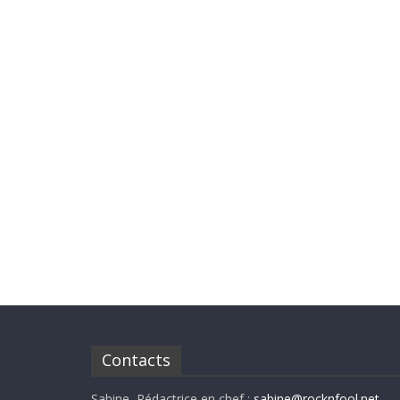
Contacts
Sabine, Rédactrice en chef :
sabine@rocknfool.net