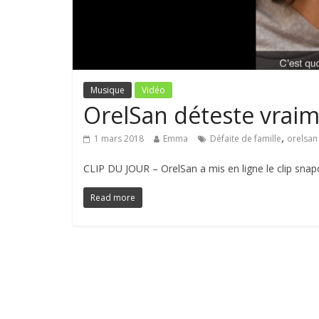
Musique
Vidéo
OrelSan déteste vraime
,
1 mars 2018
Emma
Défaite de famille
orelsan
CLIP DU JOUR – OrelSan a mis en ligne le clip snap
Read more