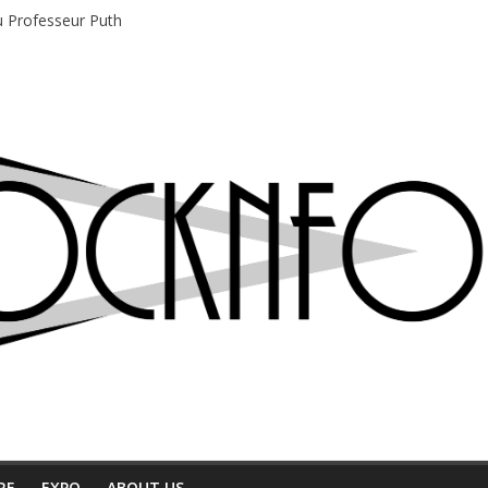
du Professeur Puth
e musique indépendant à Montréal
motions en hausse
 entre chaleur et bonne humeur
e bière, métal et tatouages
RE
EXPO
ABOUT US