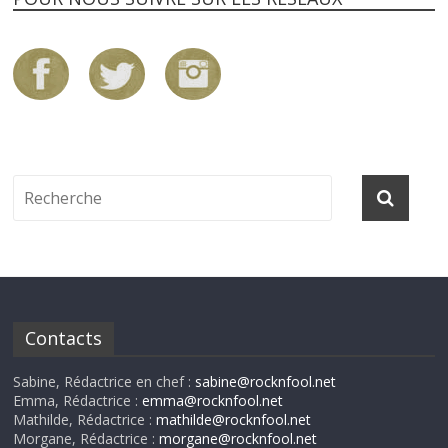
Contacts
Sabine, Rédactrice en chef :
sabine@rocknfool.net
Emma, Rédactrice :
emma@rocknfool.net
Mathilde, Rédactrice :
mathilde@rocknfool.net
Morgane, Rédactrice :
morgane@rocknfool.net