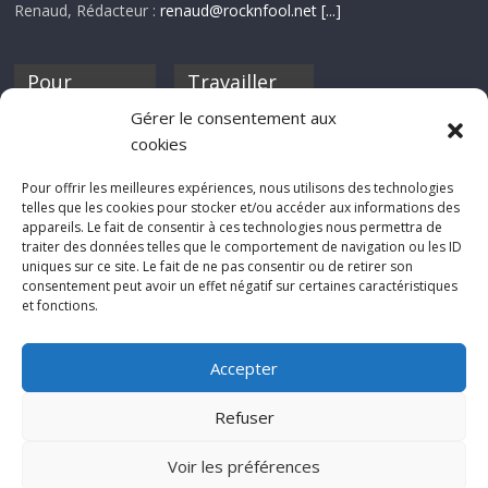
Renaud, Rédacteur :
renaud@rocknfool.net
[...]
Pour
Travailler
nourrir ta
pour nous ?
Gérer le consentement aux
discothèque
cookies
Si tu souhaites
contribuer à
Pour offrir les meilleures expériences, nous utilisons des technologies
Rocknfool, n'hésite
telles que les cookies pour stocker et/ou accéder aux informations des
pas à nous envoyer
appareils. Le fait de consentir à ces technologies nous permettra de
tes chroniques de
traiter des données telles que le comportement de navigation ou les ID
concerts, de films,
uniques sur ce site. Le fait de ne pas consentir ou de retirer son
séries ou des billets
consentement peut avoir un effet négatif sur certaines caractéristiques
d'humeur :
et fonctions.
sabine@rocknfool.
net
Accepter
Refuser
Voir les préférences