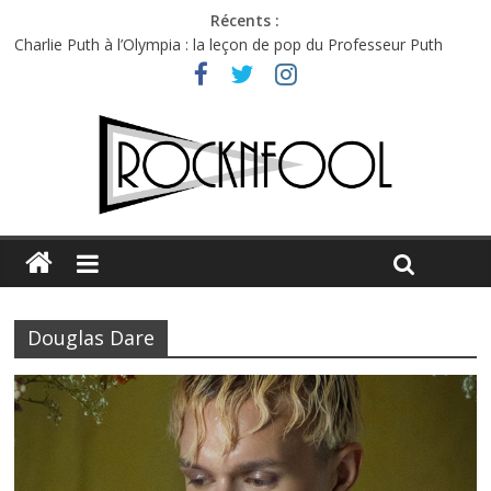
Récents :
Charlie Puth à l’Olympia : la leçon de pop du Professeur Puth
Festival Triptyque : un nouveau festival de musique indépendant
à Montréal
Hellfest 2026 vendredi : température et émotions en hausse
Hellfest 2026 jeudi : impossible de choisir entre chaleur et bonne
humeur
Première édition du Midgard Festival : entre bière, métal et
tatouages
Douglas Dare