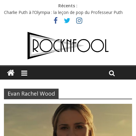
Récents :
Charlie Puth à l’Olympia : la leçon de pop du Professeur Puth
Festival Triptyque : un nouveau festival de musique indépendant
à Montréal
Hellfest 2026 vendredi : température et émotions en hausse
Hellfest 2026 jeudi : impossible de choisir entre chaleur et bonne
humeur
Première édition du Midgard Festival : entre bière, métal et
tatouages
Evan Rachel Wood