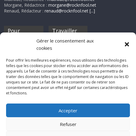
Morgane, Rédactrice :
morgane@rocknfool.net
Renaud, Rédacteur :
renaud@rocknfool.net
[...]
Pour
Travailler
nourrir ta
pour nous ?
Gérer le consentement aux
discothèque
cookies
Si tu souhaites
contribuer à
Pour offrir les meilleures expériences, nous utilisons des technologies
Rocknfool, n'hésite
telles que les cookies pour stocker et/ou accéder aux informations des
pas à nous envoyer
appareils. Le fait de consentir à ces technologies nous permettra de
tes chroniques de
traiter des données telles que le comportement de navigation ou les ID
concerts, de films,
uniques sur ce site. Le fait de ne pas consentir ou de retirer son
séries ou des billets
consentement peut avoir un effet négatif sur certaines caractéristiques
d'humeur :
et fonctions.
sabine@rocknfool.
net
Accepter
Refuser