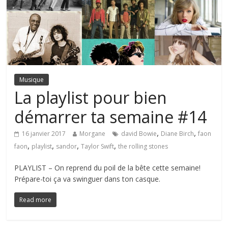
Musique
La playlist pour bien
démarrer ta semaine #14
,
,
16 janvier 2017
Morgane
david Bowie
Diane Birch
faon
,
,
,
,
faon
playlist
sandor
Taylor Swift
the rolling stones
PLAYLIST – On reprend du poil de la bête cette semaine!
Prépare-toi ça va swinguer dans ton casque.
Read more