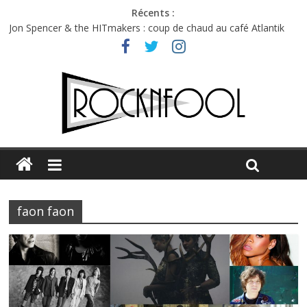
Récents :
Jon Spencer & the HITmakers : coup de chaud au café Atlantik
Hellfest 2026 vendredi : température et émotions en hausse
Hellfest 2026 jeudi : impossible de choisir entre chaleur et bonne
humeur
Première édition du Midgard Festival : entre bière, métal et
tatouages
Charlie Puth à l’Olympia : la leçon de pop du Professeur Puth
faon faon