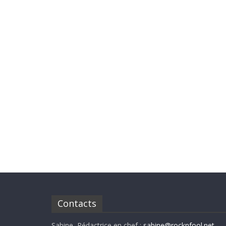
Contacts
Sabine, Rédactrice en chef :
sabine@rocknfool.net