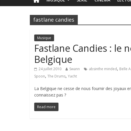
fastlane candies
Musique
Fastlane Candies : le 
Belgique
,
24 juillet 2010
Swann
absinthe minded
Belle 
,
,
Spoon
The Drums
Yacht
La Belgique ne cesse de nous fournir des joyaux en
connaissez pas ?
Read more