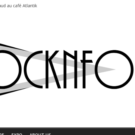
ud au café Atlantik
motions en hausse
 entre chaleur et bonne humeur
e bière, métal et tatouages
du Professeur Puth
RE
EXPO
ABOUT US