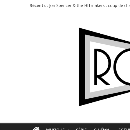
Récents :
Jon Spencer & the HITmakers : coup de cha
Hellfest 2026 vendredi : température et é
Hellfest 2026 jeudi : impossible de choisir
Première édition du Midgard Festival : entr
Charlie Puth à l’Olympia : la leçon de pop 
MUSIQUE
SÉRIE
CINÉMA
LECTU