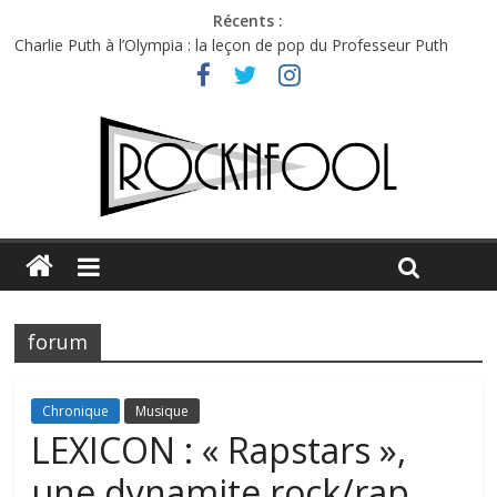
Récents :
Charlie Puth à l’Olympia : la leçon de pop du Professeur Puth
Festival Triptyque : un nouveau festival de musique indépendant
à Montréal
Hellfest 2026 vendredi : température et émotions en hausse
Hellfest 2026 jeudi : impossible de choisir entre chaleur et bonne
humeur
Première édition du Midgard Festival : entre bière, métal et
tatouages
forum
Chronique
Musique
LEXICON : « Rapstars »,
une dynamite rock/rap