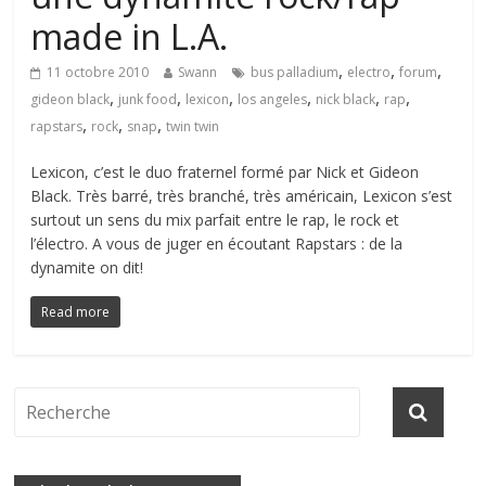
made in L.A.
,
,
,
11 octobre 2010
Swann
bus palladium
electro
forum
,
,
,
,
,
,
gideon black
junk food
lexicon
los angeles
nick black
rap
,
,
,
rapstars
rock
snap
twin twin
Lexicon, c’est le duo fraternel formé par Nick et Gideon
Black. Très barré, très branché, très américain, Lexicon s’est
surtout un sens du mix parfait entre le rap, le rock et
l’électro. A vous de juger en écoutant Rapstars : de la
dynamite on dit!
Read more