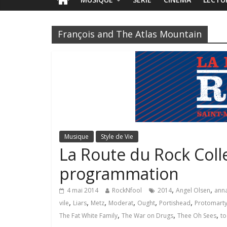
François and The Atlas Mountain
Musique
Style de Vie
La Route du Rock Colle
programmation
,
,
4 mai 2014
RockNfool
2014
Angel Olsen
anna
,
,
,
,
,
,
vile
Liars
Metz
Moderat
Ought
Portishead
Protomarty
,
,
,
The Fat White Family
The War on Drugs
Thee Oh Sees
to