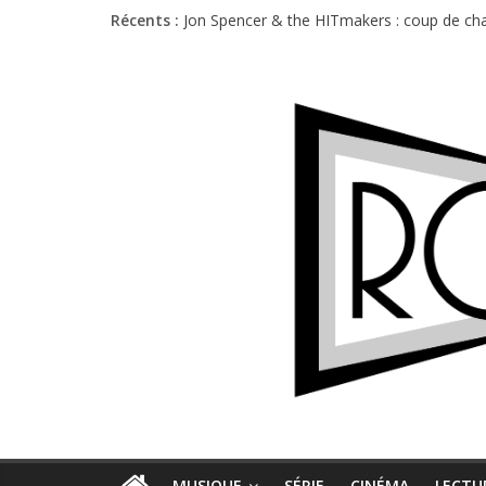
Récents :
Jon Spencer & the HITmakers : coup de cha
Hellfest 2026 vendredi : température et é
Hellfest 2026 jeudi : impossible de choisir
Première édition du Midgard Festival : entr
Charlie Puth à l’Olympia : la leçon de pop 
MUSIQUE
SÉRIE
CINÉMA
LECTU