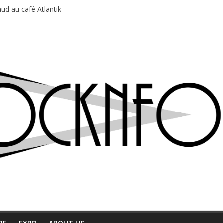
ud au café Atlantik
motions en hausse
 entre chaleur et bonne humeur
e bière, métal et tatouages
du Professeur Puth
RE
EXPO
ABOUT US