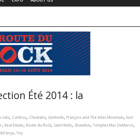
ction Été 2014 : la
,
,
,
,
,
 calvi
Caribou
Cheatahs
darkside
François and The Atlas Mountain
kurt
,
,
,
,
,
,
r
Real Estate
Route du Rock
Saint-Malo
Slowdive
Temples Mac DeMarco
,
dd terje
Toy