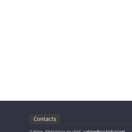
Contacts
Sabine, Rédactrice en chef :
sabine@rocknfool.net