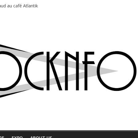
ud au café Atlantik
motions en hausse
 entre chaleur et bonne humeur
e bière, métal et tatouages
du Professeur Puth
RE
EXPO
ABOUT US