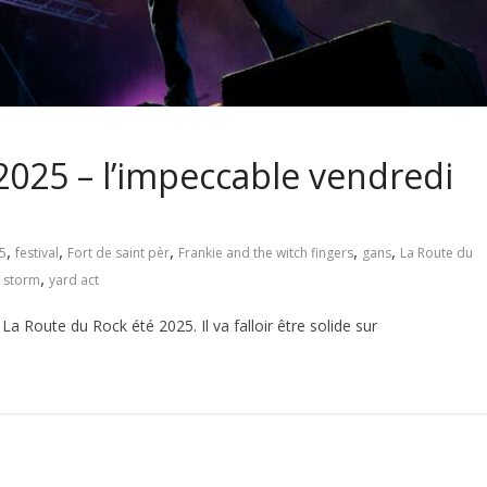
2025 – l’impeccable vendredi
,
,
,
,
,
5
festival
Fort de saint pèr
Frankie and the witch fingers
gans
La Route du
,
k storm
yard act
a Route du Rock été 2025. Il va falloir être solide sur