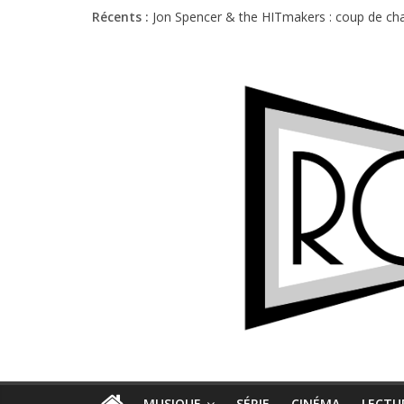
Récents :
Jon Spencer & the HITmakers : coup de cha
Hellfest 2026 vendredi : température et é
Hellfest 2026 jeudi : impossible de choisir
Première édition du Midgard Festival : entr
Charlie Puth à l’Olympia : la leçon de pop 
MUSIQUE
SÉRIE
CINÉMA
LECTU