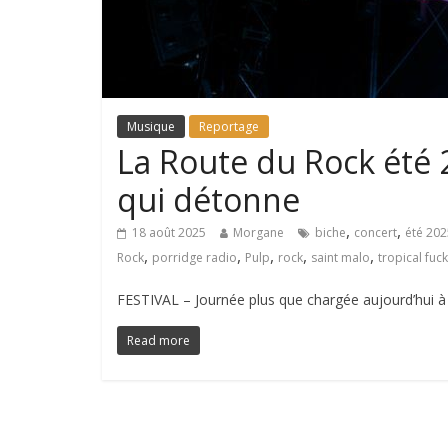
Musique
Reportage
La Route du Rock été 
qui détonne
,
,
18 août 2025
Morgane
biche
concert
été 202
,
,
,
,
,
Rock
porridge radio
Pulp
rock
saint malo
tropical fuc
FESTIVAL – Journée plus que chargée aujourd’hui à L
Read more