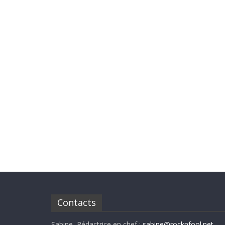
Contacts
Sabine, Rédactrice en chef :
sabine@rocknfool.net