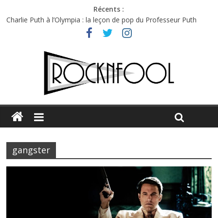
Récents :
Charlie Puth à l’Olympia : la leçon de pop du Professeur Puth
Festival Triptyque : un nouveau festival de musique indépendant
à Montréal
Hellfest 2026 vendredi : température et émotions en hausse
Hellfest 2026 jeudi : impossible de choisir entre chaleur et bonne
humeur
Première édition du Midgard Festival : entre bière, métal et
tatouages
gangster