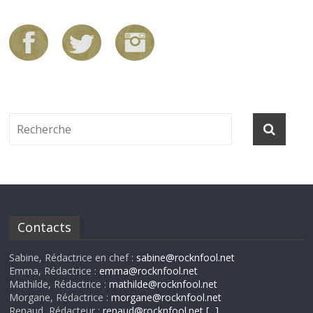
Contacts
Sabine, Rédactrice en chef :
sabine@rocknfool.net
Emma, Rédactrice :
emma@rocknfool.net
Mathilde, Rédactrice :
mathilde@rocknfool.net
Morgane, Rédactrice :
morgane@rocknfool.net
Renaud, Rédacteur :
renaud@rocknfool.net
[...]