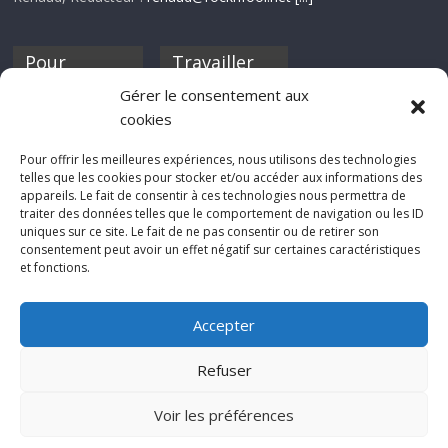
Pour
Travailler
nourrir ta
pour nous ?
Gérer le consentement aux
discothèque
cookies
Si tu souhaites
contribuer à
Pour offrir les meilleures expériences, nous utilisons des technologies
Rocknfool, n'hésite
telles que les cookies pour stocker et/ou accéder aux informations des
pas à nous envoyer
appareils. Le fait de consentir à ces technologies nous permettra de
tes chroniques de
traiter des données telles que le comportement de navigation ou les ID
concerts, de films,
uniques sur ce site. Le fait de ne pas consentir ou de retirer son
séries ou des billets
consentement peut avoir un effet négatif sur certaines caractéristiques
d'humeur :
et fonctions.
sabine@rocknfool.
net
Accepter
Refuser
Voir les préférences