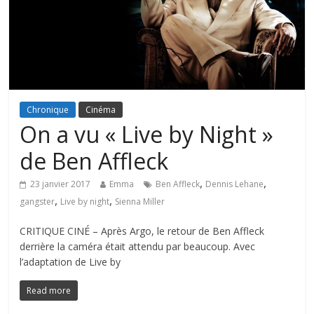
Chronique
Cinéma
On a vu « Live by Night »
de Ben Affleck
,
,
23 janvier 2017
Emma
Ben Affleck
Dennis Lehane
,
,
gangster
Live by night
Sienna Miller
CRITIQUE CINÉ – Après Argo, le retour de Ben Affleck
derrière la caméra était attendu par beaucoup. Avec
l’adaptation de Live by
Read more