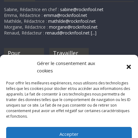
Sabine, Rédactrice en chef :
sabine@rocknfool.net
Emma, Rédactrice :
emma@rocknfool.net
Mathilde, Rédactrice :
mathilde@rocknfool.net
Morgane, Rédactrice :
morgane@rocknfool.net
Renaud, Rédacteur :
renaud@rocknfool.net
[...]
Pour
Travailler
nourrir ta
pour nous ?
Gérer le consentement aux
discothèque
cookies
Si tu souhaites
contribuer à
Pour offrir les meilleures expériences, nous utilisons des technologies
Rocknfool, n'hésite
telles que les cookies pour stocker et/ou accéder aux informations des
pas à nous envoyer
appareils. Le fait de consentir à ces technologies nous permettra de
tes chroniques de
traiter des données telles que le comportement de navigation ou les ID
concerts, de films,
uniques sur ce site. Le fait de ne pas consentir ou de retirer son
séries ou des billets
consentement peut avoir un effet négatif sur certaines caractéristiques
d'humeur :
et fonctions.
sabine@rocknfool.
net
Accepter