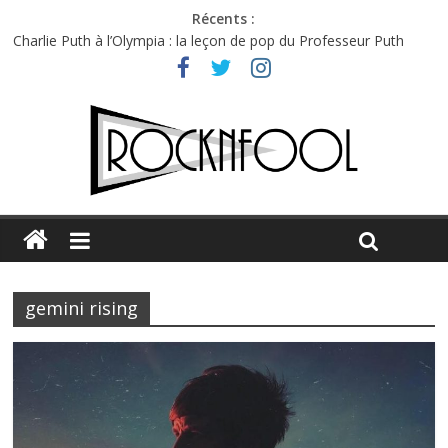
Récents :
Charlie Puth à l’Olympia : la leçon de pop du Professeur Puth
Festival Triptyque : un nouveau festival de musique indépendant
à Montréal
Hellfest 2026 vendredi : température et émotions en hausse
Hellfest 2026 jeudi : impossible de choisir entre chaleur et bonne
humeur
Première édition du Midgard Festival : entre bière, métal et
tatouages
gemini rising