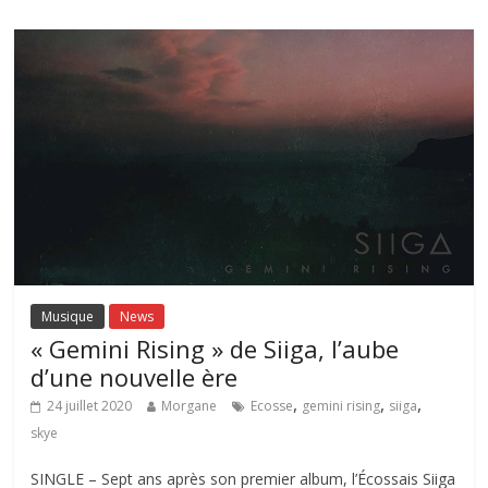
Musique
News
« Gemini Rising » de Siiga, l’aube
d’une nouvelle ère
,
,
,
24 juillet 2020
Morgane
Ecosse
gemini rising
siiga
skye
SINGLE – Sept ans après son premier album, l’Écossais Siiga