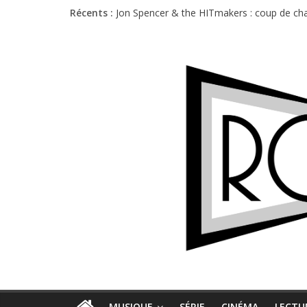
Récents :
Jon Spencer & the HITmakers : coup de cha
Hellfest 2026 vendredi : température et é
Hellfest 2026 jeudi : impossible de choisir
Première édition du Midgard Festival : entr
Charlie Puth à l’Olympia : la leçon de pop 
MUSIQUE
SÉRIE
CINÉMA
LECTU