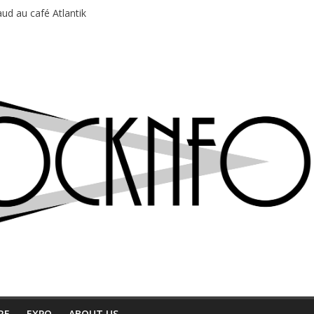
ud au café Atlantik
motions en hausse
 entre chaleur et bonne humeur
e bière, métal et tatouages
du Professeur Puth
RE
EXPO
ABOUT US