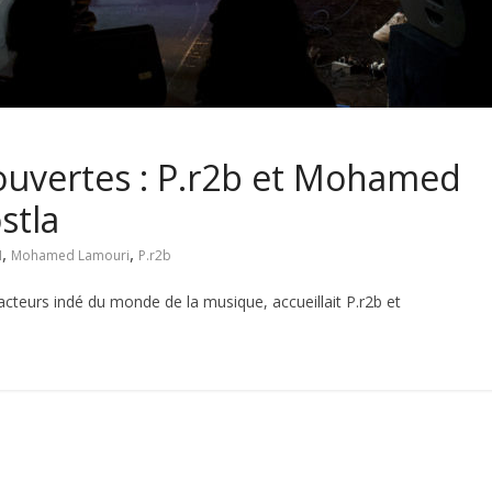
ouvertes : P.r2b et Mohamed
stla
,
,
I
Mohamed Lamouri
P.r2b
acteurs indé du monde de la musique, accueillait P.r2b et