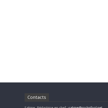
Contacts
Sabine, Rédactrice en chef :
sabine@rocknfool.net