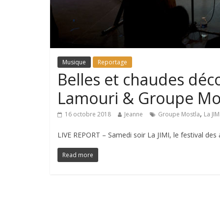
Musique
Reportage
Belles et chaudes déc
Lamouri & Groupe Mo
,
16 octobre 2018
Jeanne
Groupe Mostla
La JIM
LIVE REPORT – Samedi soir La JIMI, le festival des 
Read more