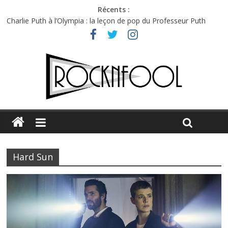
Récents :
Charlie Puth à l’Olympia : la leçon de pop du Professeur Puth
Festival Triptyque : un nouveau festival de musique indépendant
à Montréal
Hellfest 2026 vendredi : température et émotions en hausse
Hellfest 2026 jeudi : impossible de choisir entre chaleur et bonne
humeur
Première édition du Midgard Festival : entre bière, métal et
tatouages
Hard Sun