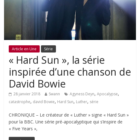
Article en Une
Série
« Hard Sun », la série
inspirée d’une chanson de
David Bowie
,
,
28 janvier 2018
Swann
Agyness Deyn
Apocalypse
,
,
,
,
catastrophe
david Bowie
Hard Sun
Luther
série
CHRONIQUE – Le créateur de « Luther » signe « Hard Sun »
pour la BBC. Une série pré-apocalyptique qui s’inspire de
« Five Years »,