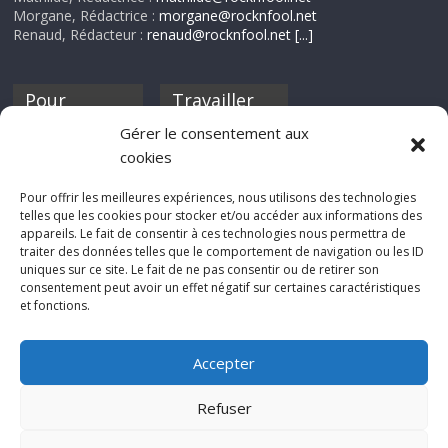
Morgane, Rédactrice :
morgane@rocknfool.net
Renaud, Rédacteur :
renaud@rocknfool.net
[...]
Pour
Travailler
nourrir ta
pour nous ?
Gérer le consentement aux
discothèque
cookies
Si tu souhaites
contribuer à
Pour offrir les meilleures expériences, nous utilisons des technologies
Rocknfool, n'hésite
telles que les cookies pour stocker et/ou accéder aux informations des
pas à nous envoyer
appareils. Le fait de consentir à ces technologies nous permettra de
tes chroniques de
traiter des données telles que le comportement de navigation ou les ID
concerts, de films,
uniques sur ce site. Le fait de ne pas consentir ou de retirer son
séries ou des billets
consentement peut avoir un effet négatif sur certaines caractéristiques
d'humeur :
et fonctions.
sabine@rocknfool.
net
Accepter
Refuser