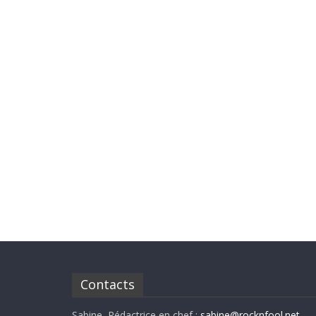
Contacts
Sabine, Rédactrice en chef :
sabine@rocknfool.net