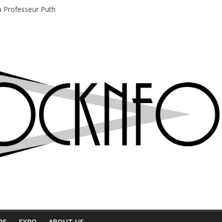
du Professeur Puth
e musique indépendant à Montréal
motions en hausse
 entre chaleur et bonne humeur
e bière, métal et tatouages
RE
EXPO
ABOUT US