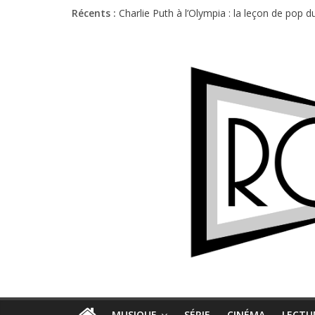
Récents :
Charlie Puth à l’Olympia : la leçon de pop 
Festival Triptyque : un nouveau festival d
Hellfest 2026 vendredi : température et é
Hellfest 2026 jeudi : impossible de choisir
Première édition du Midgard Festival : entr
MUSIQUE
SÉRIE
CINÉMA
LECTU