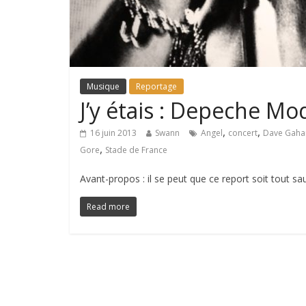
Musique
Reportage
J’y étais : Depeche M
,
,
16 juin 2013
Swann
Angel
concert
Dave Gaha
,
Gore
Stade de France
Avant-propos : il se peut que ce report soit tout s
Read more