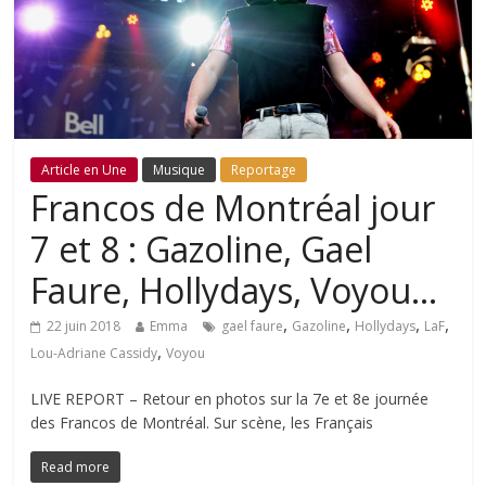
Article en Une
Musique
Reportage
Francos de Montréal jour
7 et 8 : Gazoline, Gael
Faure, Hollydays, Voyou…
,
,
,
,
22 juin 2018
Emma
gael faure
Gazoline
Hollydays
LaF
,
Lou-Adriane Cassidy
Voyou
LIVE REPORT – Retour en photos sur la 7e et 8e journée
des Francos de Montréal. Sur scène, les Français
Read more