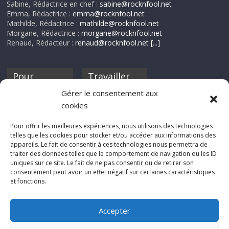
Sabine, Rédactrice en chef :
sabine@rocknfool.net
Emma, Rédactrice :
emma@rocknfool.net
Mathilde, Rédactrice :
mathilde@rocknfool.net
Morgane, Rédactrice :
morgane@rocknfool.net
Renaud, Rédacteur :
renaud@rocknfool.net
[...]
Pour
Travailler
nourrir ta
pour nous ?
Gérer le consentement aux
discothèque
cookies
Si tu souhaites
contribuer à
Pour offrir les meilleures expériences, nous utilisons des technologies
Rocknfool, n'hésite
telles que les cookies pour stocker et/ou accéder aux informations des
pas à nous envoyer
appareils. Le fait de consentir à ces technologies nous permettra de
tes chroniques de
traiter des données telles que le comportement de navigation ou les ID
concerts, de films,
uniques sur ce site. Le fait de ne pas consentir ou de retirer son
séries ou des billets
consentement peut avoir un effet négatif sur certaines caractéristiques
d'humeur :
et fonctions.
sabine@rocknfool.
net
Accepter