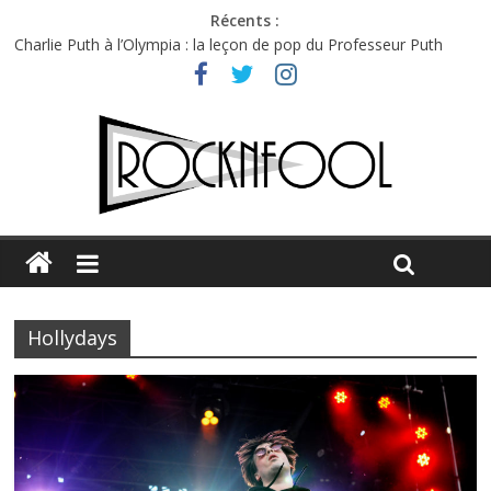
Récents :
Charlie Puth à l’Olympia : la leçon de pop du Professeur Puth
Festival Triptyque : un nouveau festival de musique indépendant
à Montréal
Hellfest 2026 vendredi : température et émotions en hausse
Hellfest 2026 jeudi : impossible de choisir entre chaleur et bonne
humeur
Première édition du Midgard Festival : entre bière, métal et
tatouages
Hollydays