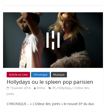
Article en Une
Chronique
Musique
Hollydays ou le spleen pop parisien
,
,
18 janvier 2018
Emma
EP
Hollydays
L'Odeur des
joints
CHRONIQUE – « L’Odeur des joints » le nouvel EP du duo