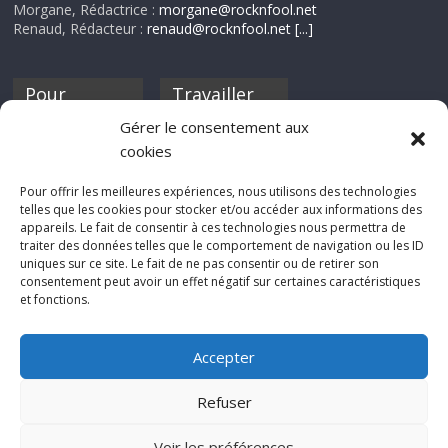
Morgane, Rédactrice :
morgane@rocknfool.net
Renaud, Rédacteur :
renaud@rocknfool.net
[...]
Pour
Travailler
nourrir ta
pour nous ?
Gérer le consentement aux
discothèque
cookies
Si tu souhaites
contribuer à
Pour offrir les meilleures expériences, nous utilisons des technologies
Rocknfool, n'hésite
telles que les cookies pour stocker et/ou accéder aux informations des
pas à nous envoyer
appareils. Le fait de consentir à ces technologies nous permettra de
tes chroniques de
traiter des données telles que le comportement de navigation ou les ID
concerts, de films,
uniques sur ce site. Le fait de ne pas consentir ou de retirer son
séries ou des billets
consentement peut avoir un effet négatif sur certaines caractéristiques
d'humeur :
et fonctions.
sabine@rocknfool.
net
Accepter
Refuser
Voir les préférences