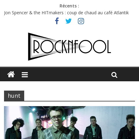
Récents :
Jon Spencer & the HITmakers : coup de chaud au café Atlantik
Hellfest 2026 vendredi : température et émotions en hausse
Hellfest 2026 jeudi : impossible de choisir entre chaleur et bonne
humeur
Première édition du Midgard Festival : entre bière, métal et
tatouages
Charlie Puth à l’Olympia : la leçon de pop du Professeur Puth
hunt