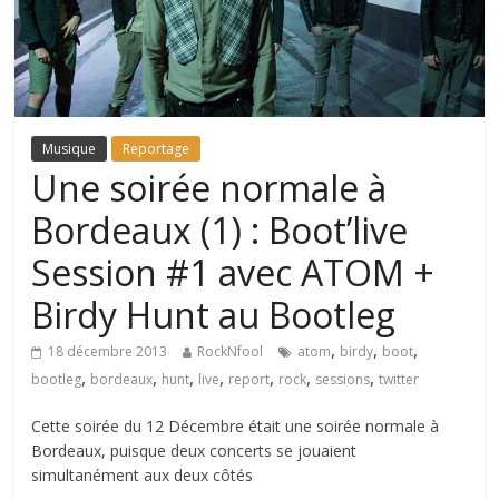
Musique
Reportage
Une soirée normale à
Bordeaux (1) : Boot’live
Session #1 avec ATOM +
Birdy Hunt au Bootleg
,
,
,
18 décembre 2013
RockNfool
atom
birdy
boot
,
,
,
,
,
,
,
bootleg
bordeaux
hunt
live
report
rock
sessions
twitter
Cette soirée du 12 Décembre était une soirée normale à
Bordeaux, puisque deux concerts se jouaient
simultanément aux deux côtés