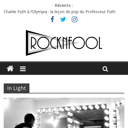
Récents :
Charlie Puth à l’Olympia : la leçon de pop du Professeur Puth
Festival Triptyque : un nouveau festival de musique indépendant
à Montréal
Hellfest 2026 vendredi : température et émotions en hausse
Hellfest 2026 jeudi : impossible de choisir entre chaleur et bonne
humeur
Première édition du Midgard Festival : entre bière, métal et
tatouages
In Light