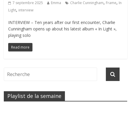
,
,
7 septembre 2025
Emma
Charlie Cunningham
Frame
In
,
Light
interview
INTERVIEW – Ten years after our first encounter, Charlie
Cunningham opens up about his latest album « In Light »,
playing solo
Read more
Playlist de la semaine