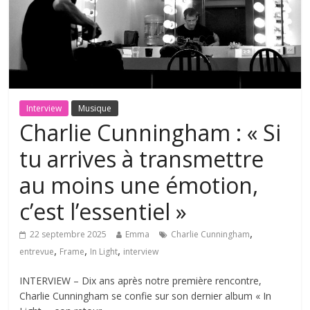
Interview
Musique
Charlie Cunningham : « Si
tu arrives à transmettre
au moins une émotion,
c’est l’essentiel »
,
22 septembre 2025
Emma
Charlie Cunningham
,
,
,
entrevue
Frame
In Light
interview
INTERVIEW – Dix ans après notre première rencontre,
Charlie Cunningham se confie sur son dernier album « In