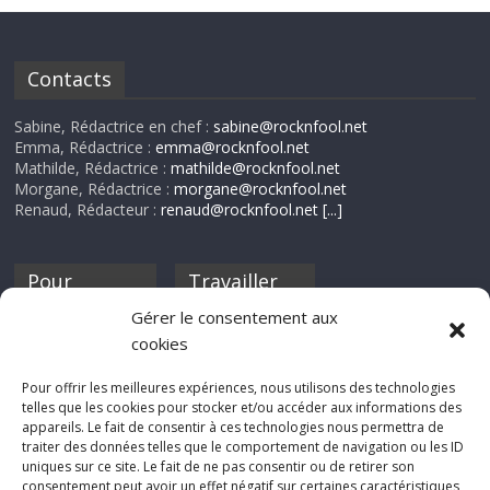
Contacts
Sabine, Rédactrice en chef :
sabine@rocknfool.net
Emma, Rédactrice :
emma@rocknfool.net
Mathilde, Rédactrice :
mathilde@rocknfool.net
Morgane, Rédactrice :
morgane@rocknfool.net
Renaud, Rédacteur :
renaud@rocknfool.net
[...]
Pour
Travailler
nourrir ta
pour nous ?
Gérer le consentement aux
discothèque
cookies
Si tu souhaites
contribuer à
Pour offrir les meilleures expériences, nous utilisons des technologies
Rocknfool, n'hésite
telles que les cookies pour stocker et/ou accéder aux informations des
pas à nous envoyer
appareils. Le fait de consentir à ces technologies nous permettra de
tes chroniques de
traiter des données telles que le comportement de navigation ou les ID
concerts, de films,
uniques sur ce site. Le fait de ne pas consentir ou de retirer son
séries ou des billets
consentement peut avoir un effet négatif sur certaines caractéristiques