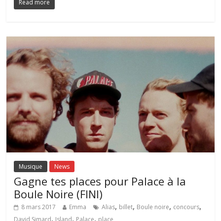
Read more
Musique
News
Gagne tes places pour Palace à la
Boule Noire (FINI)
,
,
,
,
8 mars 2017
Emma
Alias
billet
Boule noire
concours
,
,
,
David Simard
Island
Palace
place