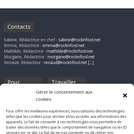
Contacts
Sabine, Rédactrice en chef :
sabine@rocknfool.net
Emma, Rédactrice :
emma@rocknfool.net
Mathilde, Rédactrice :
mathilde@rocknfool.net
Morgane, Rédactrice :
morgane@rocknfool.net
Renaud, Rédacteur :
renaud@rocknfool.net
[...]
Pour
Travailler
nourrir ta
pour nous ?
Gérer le consentement aux
discothèque
cookies
Si tu souhaites
contribuer à
Pour offrir les meilleures expériences, nous utilisons des technologies
Rocknfool, n'hésite
telles que les cookies pour stocker et/ou accéder aux informations des
pas à nous envoyer
appareils. Le fait de consentir à ces technologies nous permettra de
tes chroniques de
traiter des données telles que le comportement de navigation ou les ID
concerts, de films,
uniques sur ce site. Le fait de ne pas consentir ou de retirer son