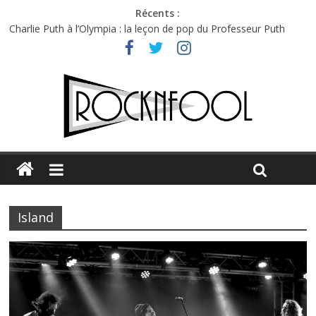
Récents :
Charlie Puth à l’Olympia : la leçon de pop du Professeur Puth
Festival Triptyque : un nouveau festival de musique indépendant
à Montréal
Hellfest 2026 vendredi : température et émotions en hausse
Hellfest 2026 jeudi : impossible de choisir entre chaleur et bonne
humeur
Première édition du Midgard Festival : entre bière, métal et
tatouages
Island