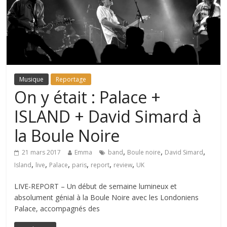
Musique
Reportage
On y était : Palace +
ISLAND + David Simard à
la Boule Noire
,
,
,
21 mars 2017
Emma
band
Boule noire
David Simard
,
,
,
,
,
,
Island
live
Palace
paris
report
review
UK
LIVE-REPORT – Un début de semaine lumineux et
absolument génial à la Boule Noire avec les Londoniens
Palace, accompagnés des