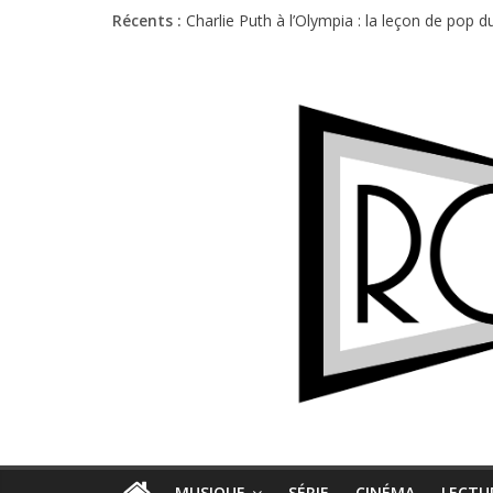
Récents :
Charlie Puth à l’Olympia : la leçon de pop 
Festival Triptyque : un nouveau festival d
Hellfest 2026 vendredi : température et é
Hellfest 2026 jeudi : impossible de choisir
Première édition du Midgard Festival : entr
MUSIQUE
SÉRIE
CINÉMA
LECTU