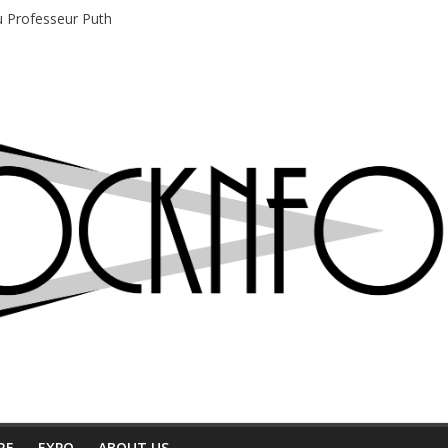
du Professeur Puth
e musique indépendant à Montréal
motions en hausse
 entre chaleur et bonne humeur
e bière, métal et tatouages
RE
EXPO
ABOUT US