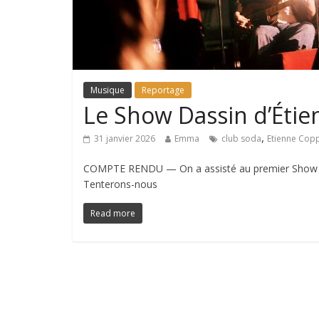
Musique
Reportage
Le Show Dassin d’Étien
,
31 janvier 2026
Emma
club soda
Etienne Cop
COMPTE RENDU — On a assisté au premier Show Da
Tenterons-nous
Read more