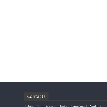
Contacts
Sabine, Rédactrice en chef :
sabine@rocknfool.net