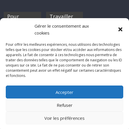
Pour
Travailler
nourrir ta
pour nous ?
Gérer le consentement aux
discothèque
cookies
Si tu souhaites
contribuer à
Pour offrir les meilleures expériences, nous utilisons des technologies
Rocknfool, n'hésite
telles que les cookies pour stocker et/ou accéder aux informations des
pas à nous envoyer
appareils. Le fait de consentir à ces technologies nous permettra de
tes chroniques de
traiter des données telles que le comportement de navigation ou les ID
concerts, de films,
uniques sur ce site. Le fait de ne pas consentir ou de retirer son
séries ou des billets
consentement peut avoir un effet négatif sur certaines caractéristiques
d'humeur :
et fonctions.
sabine@rocknfool.
net
Accepter
Refuser
Voir les préférences