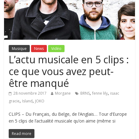
Musique
News
Vidéo
L’actu musicale en 5 clips :
ce que vous avez peut-
être manqué
,
,
28 novembre 2017
Morgane
BRNS
fenne lily
isaac
,
,
gracie
Island
JOKO
CLIPS – Du Français, du Belge, de l’Anglais… Tour d’Europe
en 5 clips de l’actualité musicale qu’on aime (même si
Read more