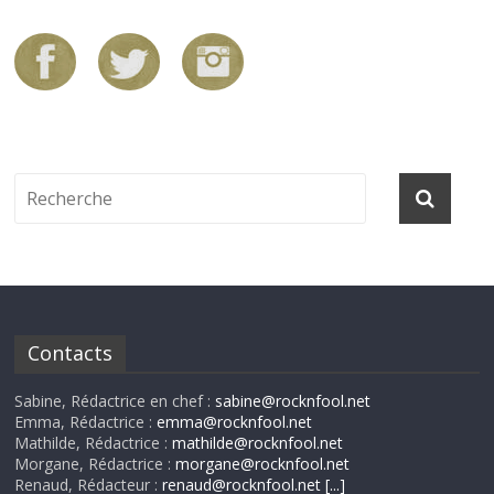
Contacts
Sabine, Rédactrice en chef :
sabine@rocknfool.net
Emma, Rédactrice :
emma@rocknfool.net
Mathilde, Rédactrice :
mathilde@rocknfool.net
Morgane, Rédactrice :
morgane@rocknfool.net
Renaud, Rédacteur :
renaud@rocknfool.net
[...]