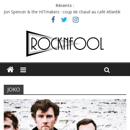
Récents :
Jon Spencer & the HITmakers : coup de chaud au café Atlantik
Hellfest 2026 vendredi : température et émotions en hausse
Hellfest 2026 jeudi : impossible de choisir entre chaleur et bonne
humeur
Première édition du Midgard Festival : entre bière, métal et
tatouages
Charlie Puth à l’Olympia : la leçon de pop du Professeur Puth
JOKO