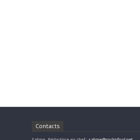
Contacts
Sabine, Rédactrice en chef :
sabine@rocknfool.net