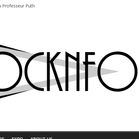
du Professeur Puth
e musique indépendant à Montréal
motions en hausse
 entre chaleur et bonne humeur
e bière, métal et tatouages
RE
EXPO
ABOUT US