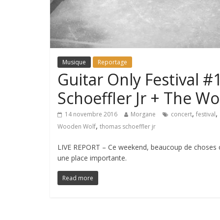
Musique
Reportage
Guitar Only Festival #
Schoeffler Jr + The W
,
,
14 novembre 2016
Morgane
concert
festival
,
Wooden Wolf
thomas schoeffler jr
LIVE REPORT – Ce weekend, beaucoup de choses o
une place importante.
Read more