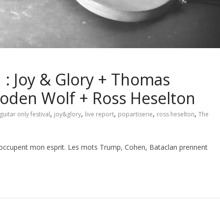
1 : Joy & Glory + Thomas
ooden Wolf + Ross Heselton
,
,
,
,
,
guitar only festival
joy&glory
live report
popartiserie
ross heselton
The
ccupent mon esprit. Les mots Trump, Cohen, Bataclan prennent