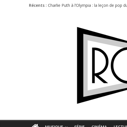
Récents :
Charlie Puth à l’Olympia : la leçon de pop 
Festival Triptyque : un nouveau festival d
Hellfest 2026 vendredi : température et é
Hellfest 2026 jeudi : impossible de choisir
Première édition du Midgard Festival : entr
MUSIQUE
SÉRIE
CINÉMA
LECTU