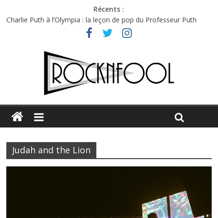
Récents :
Charlie Puth à l’Olympia : la leçon de pop du Professeur Puth
Festival Triptyque : un nouveau festival de musique indépendant
à Montréal
Hellfest 2026 vendredi : température et émotions en hausse
Hellfest 2026 jeudi : impossible de choisir entre chaleur et bonne
humeur
Première édition du Midgard Festival : entre bière, métal et
tatouages
Judah and the Lion