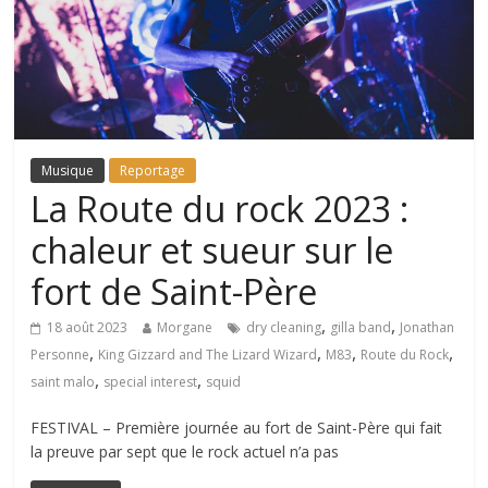
Musique
Reportage
La Route du rock 2023 :
chaleur et sueur sur le
fort de Saint-Père
,
,
18 août 2023
Morgane
dry cleaning
gilla band
Jonathan
,
,
,
,
Personne
King Gizzard and The Lizard Wizard
M83
Route du Rock
,
,
saint malo
special interest
squid
FESTIVAL – Première journée au fort de Saint-Père qui fait
la preuve par sept que le rock actuel n’a pas