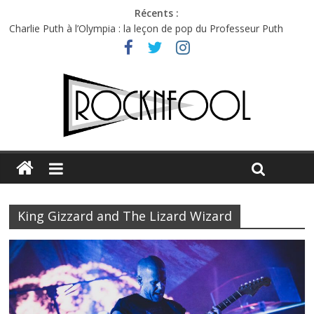
Récents :
Charlie Puth à l’Olympia : la leçon de pop du Professeur Puth
Festival Triptyque : un nouveau festival de musique indépendant
à Montréal
Hellfest 2026 vendredi : température et émotions en hausse
Hellfest 2026 jeudi : impossible de choisir entre chaleur et bonne
humeur
Première édition du Midgard Festival : entre bière, métal et
tatouages
King Gizzard and The Lizard Wizard