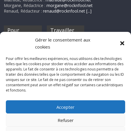
Morgane, Rédactrice :
morgane@rocknfool.net
Renaud, Rédacteur :
renaud@rocknfool.net
[...]
Pour
Travailler
nourrir ta
pour nous ?
Gérer le consentement aux
discothèque
cookies
Si tu souhaites
contribuer à
Pour offrir les meilleures expériences, nous utilisons des technologies
Rocknfool, n'hésite
telles que les cookies pour stocker et/ou accéder aux informations des
pas à nous envoyer
appareils. Le fait de consentir à ces technologies nous permettra de
tes chroniques de
traiter des données telles que le comportement de navigation ou les ID
concerts, de films,
uniques sur ce site. Le fait de ne pas consentir ou de retirer son
séries ou des billets
consentement peut avoir un effet négatif sur certaines caractéristiques
d'humeur :
et fonctions.
sabine@rocknfool.
net
Accepter
Refuser