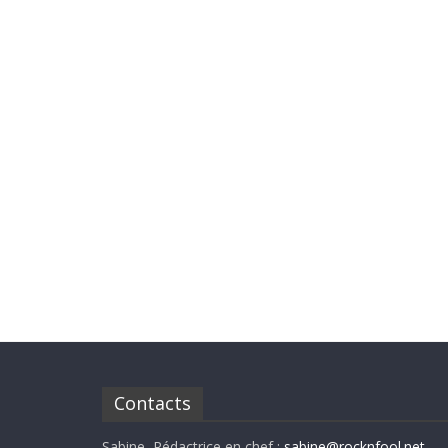
Contacts
Sabine, Rédactrice en chef :
sabine@rocknfool.net