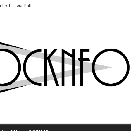
du Professeur Puth
e musique indépendant à Montréal
motions en hausse
 entre chaleur et bonne humeur
e bière, métal et tatouages
RE
EXPO
ABOUT US