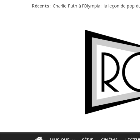
Récents :
Charlie Puth à l’Olympia : la leçon de pop 
Festival Triptyque : un nouveau festival d
Hellfest 2026 vendredi : température et é
Hellfest 2026 jeudi : impossible de choisir
Première édition du Midgard Festival : entr
MUSIQUE
SÉRIE
CINÉMA
LECTU