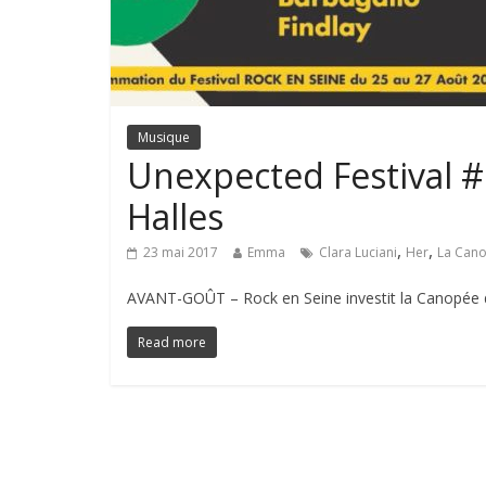
Musique
Unexpected Festival #2
Halles
,
,
23 mai 2017
Emma
Clara Luciani
Her
La Can
AVANT-GOÛT – Rock en Seine investit la Canopée d
Read more