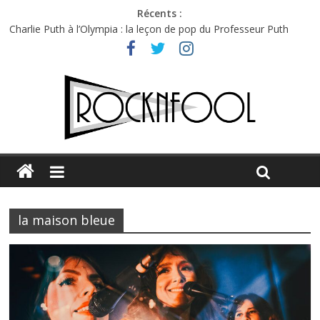
Récents :
Charlie Puth à l’Olympia : la leçon de pop du Professeur Puth
Festival Triptyque : un nouveau festival de musique indépendant
à Montréal
Hellfest 2026 vendredi : température et émotions en hausse
Hellfest 2026 jeudi : impossible de choisir entre chaleur et bonne
humeur
Première édition du Midgard Festival : entre bière, métal et
tatouages
la maison bleue