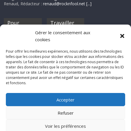
Renaud, Rédacteur :
renaud@rocknfool.net
[...]
Pour
Travailler
nourrir ta
pour nous ?
Gérer le consentement aux
discothèque
cookies
Si tu souhaites
contribuer à
Pour offrir les meilleures expériences, nous utilisons des technologies
Rocknfool, n'hésite
telles que les cookies pour stocker et/ou accéder aux informations des
pas à nous envoyer
appareils. Le fait de consentir à ces technologies nous permettra de
tes chroniques de
traiter des données telles que le comportement de navigation ou les ID
concerts, de films,
uniques sur ce site. Le fait de ne pas consentir ou de retirer son
séries ou des billets
consentement peut avoir un effet négatif sur certaines caractéristiques
d'humeur :
et fonctions.
sabine@rocknfool.
net
Accepter
Refuser
Voir les préférences