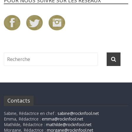
POUR NOUS SUIVRE SUR LES RÉSEAUX
Contacts
Sabine, Rédactrice en chef :
sabine@rocknfool.net
Emma, Rédactrice :
emma@rocknfool.net
Mathilde, Rédactrice :
mathilde@rocknfool.net
Morgane, Rédactrice :
morgane@rocknfool.net