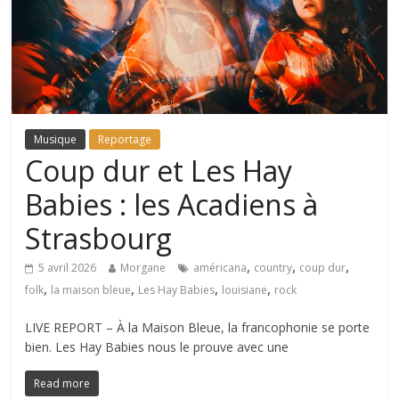
Musique
Reportage
Coup dur et Les Hay
Babies : les Acadiens à
Strasbourg
,
,
,
5 avril 2026
Morgane
américana
country
coup dur
,
,
,
,
folk
la maison bleue
Les Hay Babies
louisiane
rock
LIVE REPORT – À la Maison Bleue, la francophonie se porte
bien. Les Hay Babies nous le prouve avec une
Read more