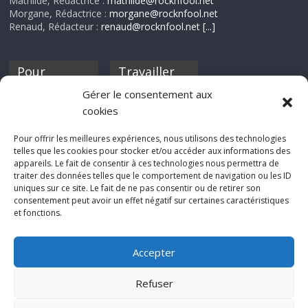
Mathilde, Rédactrice :
mathilde@rocknfool.net
Morgane, Rédactrice :
morgane@rocknfool.net
Renaud, Rédacteur :
renaud@rocknfool.net
[...]
Pour
Travailler
nourrir ta
pour nous ?
Gérer le consentement aux
discothèque
cookies
Si tu souhaites
contribuer à
Pour offrir les meilleures expériences, nous utilisons des technologies
Rocknfool, n'hésite
telles que les cookies pour stocker et/ou accéder aux informations des
pas à nous envoyer
appareils. Le fait de consentir à ces technologies nous permettra de
tes chroniques de
traiter des données telles que le comportement de navigation ou les ID
concerts, de films,
uniques sur ce site. Le fait de ne pas consentir ou de retirer son
séries ou des billets
consentement peut avoir un effet négatif sur certaines caractéristiques
d'humeur :
et fonctions.
sabine@rocknfool.
net
Accepter
Refuser