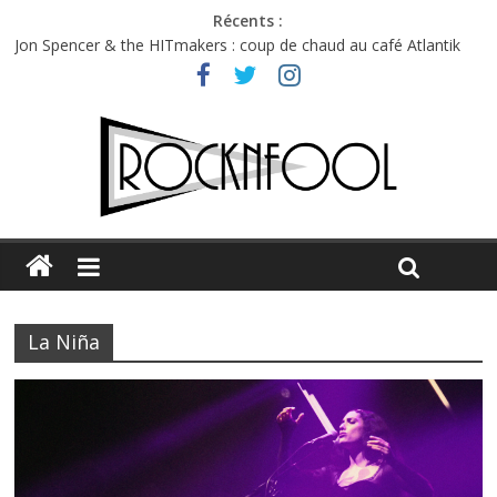
Récents :
Jon Spencer & the HITmakers : coup de chaud au café Atlantik
Hellfest 2026 vendredi : température et émotions en hausse
Hellfest 2026 jeudi : impossible de choisir entre chaleur et bonne
humeur
Première édition du Midgard Festival : entre bière, métal et
tatouages
Charlie Puth à l’Olympia : la leçon de pop du Professeur Puth
La Niña