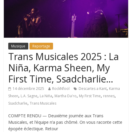
Musique
Reportage
Trans Musicales 2025 : La
Niña, Karma Sheen, My
First Time, Ssadcharlie…
,
14 décembre 2025
RockNfool
Descartes a Kant
Karma
,
,
,
,
,
,
Sheen
L.A. Sagne
La Niña
Martha Da'ro
My First Time
rennes
,
Ssadcharlie
Trans Musicales
COMPTE RENDU — Deuxième journée aux Trans
Musicales, et l’équipe n’a pas chômé. On vous raconte cette
épopée éclectique. Retour