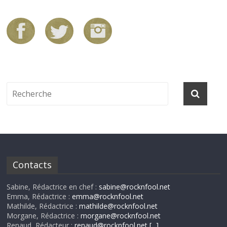
Contacts
Sabine, Rédactrice en chef :
sabine@rocknfool.net
Emma, Rédactrice :
emma@rocknfool.net
Mathilde, Rédactrice :
mathilde@rocknfool.net
Morgane, Rédactrice :
morgane@rocknfool.net
Renaud, Rédacteur :
renaud@rocknfool.net
[...]