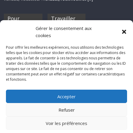
Pour
Travailler
nourrir ta
pour nous ?
Gérer le consentement aux
discothèque
cookies
Si tu souhaites
contribuer à
Pour offrir les meilleures expériences, nous utilisons des technologies
Rocknfool, n'hésite
telles que les cookies pour stocker et/ou accéder aux informations des
pas à nous envoyer
appareils. Le fait de consentir à ces technologies nous permettra de
tes chroniques de
traiter des données telles que le comportement de navigation ou les ID
concerts, de films,
uniques sur ce site. Le fait de ne pas consentir ou de retirer son
séries ou des billets
consentement peut avoir un effet négatif sur certaines caractéristiques
d'humeur :
et fonctions.
sabine@rocknfool.
net
Accepter
Refuser
Voir les préférences