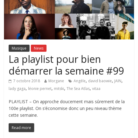
Musique
News
La playlist pour bien
démarrer la semaine #99
,
,
,
7 octobre 2018
Morgane
Angèle
david baowie
JAIN
,
,
,
,
lady gaga
léonie pernet
mitski
The Sea Atlas
vitaa
PLAYLIST – On approche doucement mais sûrement de la
100e playlist. On s’économise donc un peu niveau thème
cette semaine.
Read more