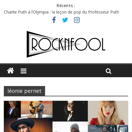
Récents :
Charlie Puth à l’Olympia : la leçon de pop du Professeur Puth
Festival Triptyque : un nouveau festival de musique indépendant
à Montréal
Hellfest 2026 vendredi : température et émotions en hausse
Hellfest 2026 jeudi : impossible de choisir entre chaleur et bonne
humeur
Première édition du Midgard Festival : entre bière, métal et
tatouages
léonie pernet