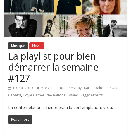
Musique
News
La playlist pour bien
démarrer la semaine
#127
,
,
19 mai 2019
Morgane
James Bay
Karen Dalton
Lewis
,
,
,
,
Capaldi
Loyle Carner
the national
Wand
Ziggy Alberts
La contemplation. L’heure est à la contemplation, voilà.
Read more