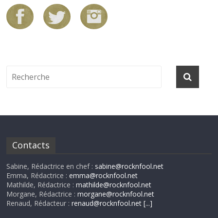
Contacts
Sabine, Rédactrice en chef :
sabine@rocknfool.net
Emma, Rédactrice :
emma@rocknfool.net
Mathilde, Rédactrice :
mathilde@rocknfool.net
Morgane, Rédactrice :
morgane@rocknfool.net
Renaud, Rédacteur :
renaud@rocknfool.net
[...]