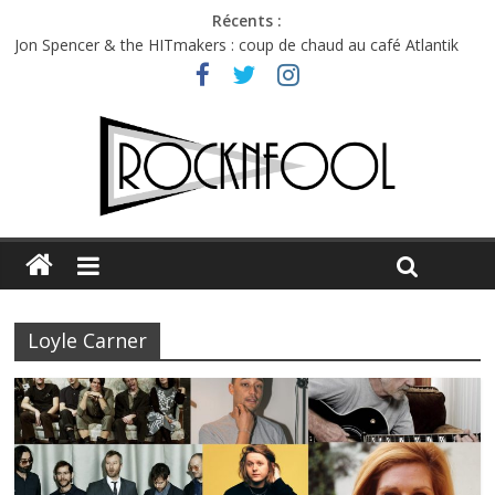
Récents :
Jon Spencer & the HITmakers : coup de chaud au café Atlantik
Hellfest 2026 vendredi : température et émotions en hausse
Hellfest 2026 jeudi : impossible de choisir entre chaleur et bonne
humeur
Première édition du Midgard Festival : entre bière, métal et
tatouages
Charlie Puth à l’Olympia : la leçon de pop du Professeur Puth
Loyle Carner