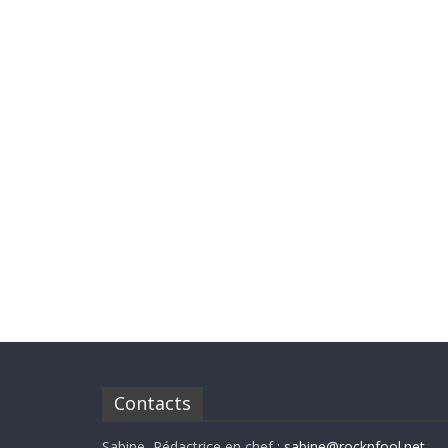
Contacts
Sabine, Rédactrice en chef :
sabine@rocknfool.net