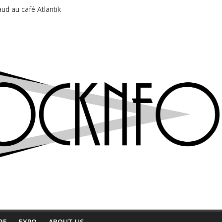
ud au café Atlantik
motions en hausse
 entre chaleur et bonne humeur
e bière, métal et tatouages
du Professeur Puth
RE
EXPO
ABOUT US