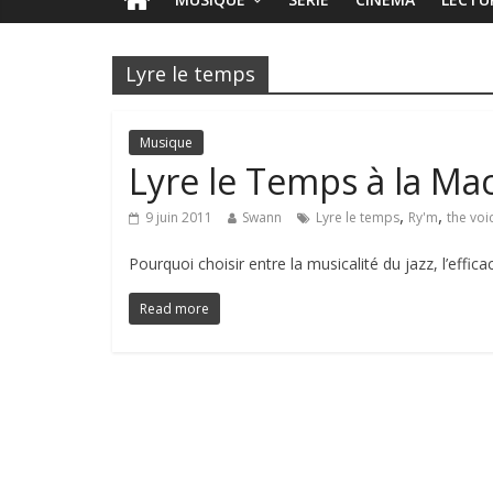
Lyre le temps
Musique
Lyre le Temps à la M
,
,
9 juin 2011
Swann
Lyre le temps
Ry'm
the voi
Pourquoi choisir entre la musicalité du jazz, l’effic
Read more