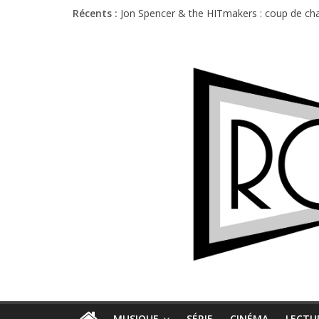
Récents :
Jon Spencer & the HITmakers : coup de cha
Hellfest 2026 vendredi : température et é
Hellfest 2026 jeudi : impossible de choisir
Première édition du Midgard Festival : entr
Charlie Puth à l’Olympia : la leçon de pop 
MUSIQUE
SÉRIE
CINÉMA
LECTU