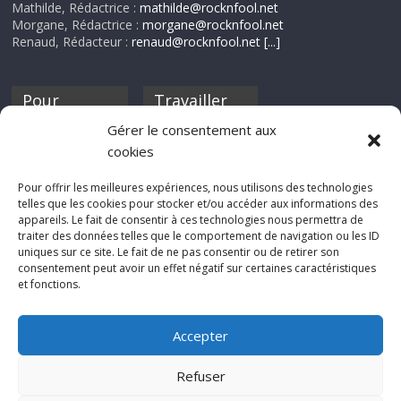
Mathilde, Rédactrice :
mathilde@rocknfool.net
Morgane, Rédactrice :
morgane@rocknfool.net
Renaud, Rédacteur :
renaud@rocknfool.net
[...]
Pour
Travailler
nourrir ta
pour nous ?
Gérer le consentement aux
discothèque
cookies
Si tu souhaites
contribuer à
Pour offrir les meilleures expériences, nous utilisons des technologies
Rocknfool, n'hésite
telles que les cookies pour stocker et/ou accéder aux informations des
pas à nous envoyer
appareils. Le fait de consentir à ces technologies nous permettra de
tes chroniques de
traiter des données telles que le comportement de navigation ou les ID
concerts, de films,
uniques sur ce site. Le fait de ne pas consentir ou de retirer son
séries ou des billets
consentement peut avoir un effet négatif sur certaines caractéristiques
d'humeur :
et fonctions.
sabine@rocknfool.
net
Accepter
Refuser