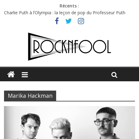
Récents :
Charlie Puth à l’Olympia : la leçon de pop du Professeur Puth
Festival Triptyque : un nouveau festival de musique indépendant
à Montréal
Hellfest 2026 vendredi : température et émotions en hausse
Hellfest 2026 jeudi : impossible de choisir entre chaleur et bonne
humeur
Première édition du Midgard Festival : entre bière, métal et
tatouages
Marika Hackman