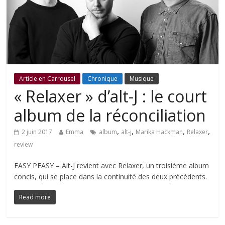
Article en Carrousel
Chronique
Musique
« Relaxer » d’alt-J : le court
album de la réconciliation
,
,
,
,
2 juin 2017
Emma
album
alt-j
Marika Hackman
Relaxer
review
EASY PEASY – Alt-J revient avec Relaxer, un troisième album
concis, qui se place dans la continuité des deux précédents.
Read more