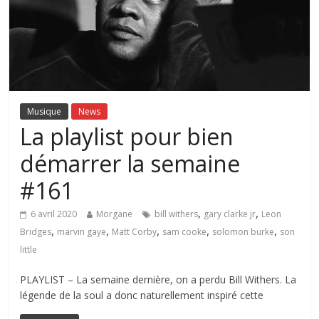
Musique
News
La playlist pour bien
démarrer la semaine
#161
,
,
6 avril 2020
Morgane
bill withers
gary clarke jr
Leon
,
,
,
,
,
Bridges
marvin gaye
Matt Corby
sam cooke
solomon burke
son
little
PLAYLIST – La semaine dernière, on a perdu Bill Withers. La
légende de la soul a donc naturellement inspiré cette