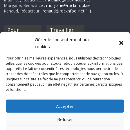
Morgane, Rédactrice :
morgane@rocknfool.net
Renaud, Rédacteur :
renaud@rocknfool.net
[...]
Pour
Travailler
nourrir ta
pour nous ?
Gérer le consentement aux
discothèque
cookies
Si tu souhaites
contribuer à
Pour offrir les meilleures expériences, nous utilisons des technologies
Rocknfool, n'hésite
telles que les cookies pour stocker et/ou accéder aux informations des
pas à nous envoyer
appareils. Le fait de consentir à ces technologies nous permettra de
tes chroniques de
traiter des données telles que le comportement de navigation ou les ID
concerts, de films,
uniques sur ce site. Le fait de ne pas consentir ou de retirer son
séries ou des billets
consentement peut avoir un effet négatif sur certaines caractéristiques
d'humeur :
et fonctions.
sabine@rocknfool.
net
Accepter
Refuser