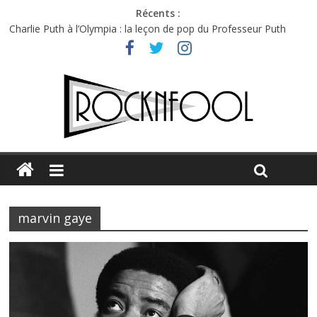
Récents :
Charlie Puth à l’Olympia : la leçon de pop du Professeur Puth
Festival Triptyque : un nouveau festival de musique indépendant
à Montréal
Hellfest 2026 vendredi : température et émotions en hausse
Hellfest 2026 jeudi : impossible de choisir entre chaleur et bonne
humeur
Première édition du Midgard Festival : entre bière, métal et
tatouages
marvin gaye