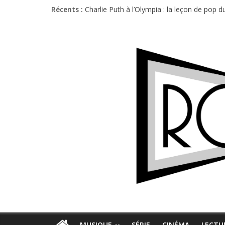
Récents :
Charlie Puth à l’Olympia : la leçon de pop 
Festival Triptyque : un nouveau festival d
Hellfest 2026 vendredi : température et é
Hellfest 2026 jeudi : impossible de choisir
Première édition du Midgard Festival : entr
MUSIQUE
SÉRIE
CINÉMA
LECTU