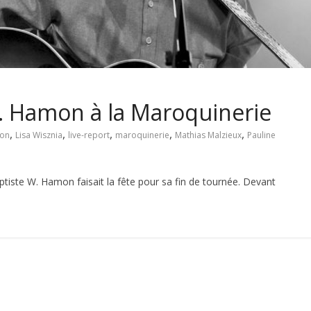
W. Hamon à la Maroquinerie
,
,
,
,
,
mon
Lisa Wisznia
live-report
maroquinerie
Mathias Malzieux
Pauline
tiste W. Hamon faisait la fête pour sa fin de tournée. Devant