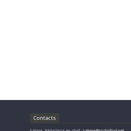
Contacts
Sabine, Rédactrice en chef :
sabine@rocknfool.net