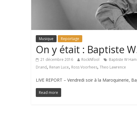
Musique
Reportage
On y était : Baptiste 
21 décembre 2016
RockNfool
Baptiste W Ha
,
,
,
Drand
Renan Luce
Ross Voorhees
Theo Lawrence
LIVE REPORT – Vendredi soir à la Maroquinerie, Bap
Read more