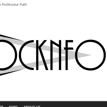
du Professeur Puth
e musique indépendant à Montréal
motions en hausse
 entre chaleur et bonne humeur
e bière, métal et tatouages
RE
EXPO
ABOUT US