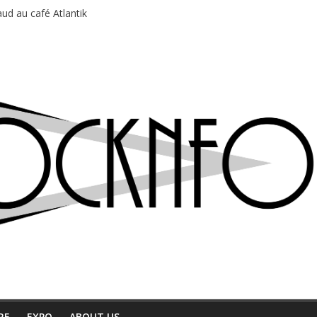
ud au café Atlantik
motions en hausse
 entre chaleur et bonne humeur
e bière, métal et tatouages
du Professeur Puth
RE
EXPO
ABOUT US