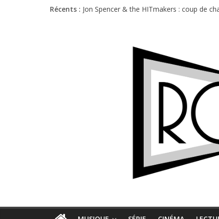
Récents :
Jon Spencer & the HITmakers : coup de cha
Hellfest 2026 vendredi : température et é
Hellfest 2026 jeudi : impossible de choisir
Première édition du Midgard Festival : entr
Charlie Puth à l’Olympia : la leçon de pop 
MUSIQUE
SÉRIE
CINÉMA
LECTU