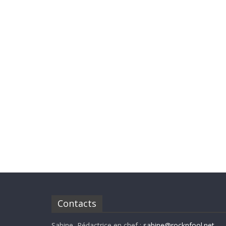
Contacts
Sabine, Rédactrice en chef :
sabine@rocknfool.net