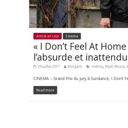
Article en Une
Cinéma
« I Don’t Feel At Home
l’absurde et inattendu 
,
,
29 juillet 2017
Morgane
cinéma
Elijah Wood
CINEMA – Grand Prix du jury à Sundance, I Don’t F
Read more