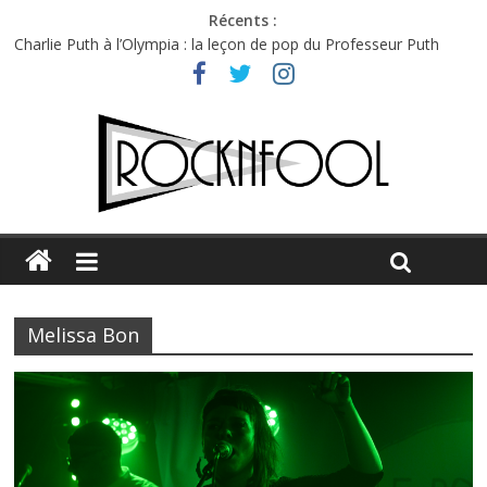
Récents :
Charlie Puth à l’Olympia : la leçon de pop du Professeur Puth
Festival Triptyque : un nouveau festival de musique indépendant
à Montréal
Hellfest 2026 vendredi : température et émotions en hausse
Hellfest 2026 jeudi : impossible de choisir entre chaleur et bonne
humeur
Première édition du Midgard Festival : entre bière, métal et
tatouages
Melissa Bon