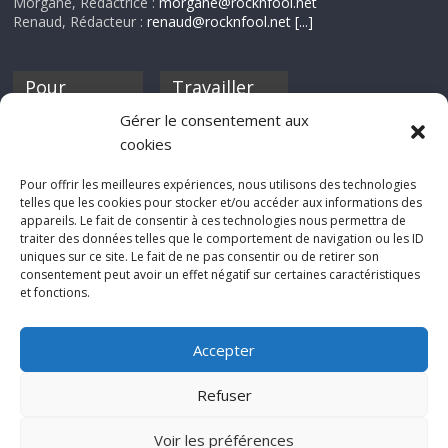
Morgane, Rédactrice :
morgane@rocknfool.net
Renaud, Rédacteur :
renaud@rocknfool.net
[...]
Pour
Travailler
nourrir ta
pour nous ?
Gérer le consentement aux
discothèque
cookies
Si tu souhaites
contribuer à
Pour offrir les meilleures expériences, nous utilisons des technologies
Rocknfool, n'hésite
telles que les cookies pour stocker et/ou accéder aux informations des
pas à nous envoyer
appareils. Le fait de consentir à ces technologies nous permettra de
tes chroniques de
traiter des données telles que le comportement de navigation ou les ID
concerts, de films,
uniques sur ce site. Le fait de ne pas consentir ou de retirer son
séries ou des billets
consentement peut avoir un effet négatif sur certaines caractéristiques
d'humeur :
et fonctions.
sabine@rocknfool.
net
Accepter
Refuser
Voir les préférences