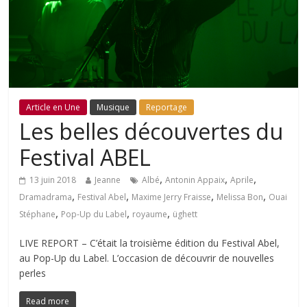
Article en Une
Musique
Reportage
Les belles découvertes du
Festival ABEL
,
,
,
13 juin 2018
Jeanne
Albé
Antonin Appaix
Aprile
,
,
,
,
Dramadrama
Festival Abel
Maxime Jerry Fraisse
Melissa Bon
Ouai
,
,
,
Stéphane
Pop-Up du Label
royaume
üghett
LIVE REPORT – C’était la troisième édition du Festival Abel,
au Pop-Up du Label. L’occasion de découvrir de nouvelles
perles
Read more