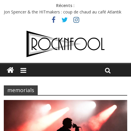
Récents :
Jon Spencer & the HITmakers : coup de chaud au café Atlantik
Hellfest 2026 vendredi : température et émotions en hausse
Hellfest 2026 jeudi : impossible de choisir entre chaleur et bonne
humeur
Première édition du Midgard Festival : entre bière, métal et
tatouages
Charlie Puth à l’Olympia : la leçon de pop du Professeur Puth
memorials