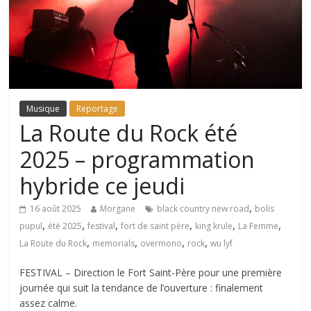
Musique
Reportage
La Route du Rock été
2025 – programmation
hybride ce jeudi
,
16 août 2025
Morgane
black country new road
bolis
,
,
,
,
,
,
pupul
été 2025
festival
fort de saint père
king krule
La Femme
,
,
,
,
La Route du Rock
memorials
overmono
rock
wu lyf
FESTIVAL – Direction le Fort Saint-Père pour une première
journée qui suit la tendance de l’ouverture : finalement
assez calme.