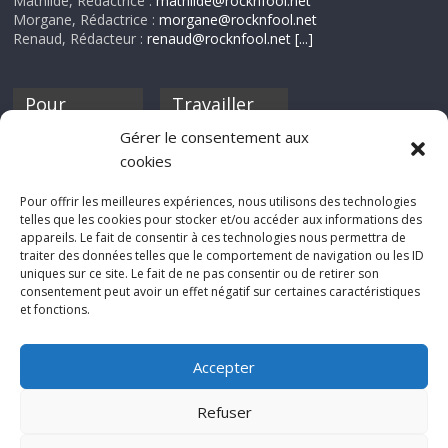
Mathilde, Rédactrice :
mathilde@rocknfool.net
Morgane, Rédactrice :
morgane@rocknfool.net
Renaud, Rédacteur :
renaud@rocknfool.net
[...]
Pour
Travailler
nourrir ta
pour nous ?
Gérer le consentement aux
discothèque
cookies
Si tu souhaites
contribuer à
Pour offrir les meilleures expériences, nous utilisons des technologies
Rocknfool, n'hésite
telles que les cookies pour stocker et/ou accéder aux informations des
pas à nous envoyer
appareils. Le fait de consentir à ces technologies nous permettra de
tes chroniques de
traiter des données telles que le comportement de navigation ou les ID
concerts, de films,
uniques sur ce site. Le fait de ne pas consentir ou de retirer son
séries ou des billets
consentement peut avoir un effet négatif sur certaines caractéristiques
d'humeur :
et fonctions.
sabine@rocknfool.
net
Accepter
Refuser