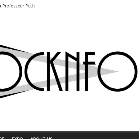
du Professeur Puth
e musique indépendant à Montréal
motions en hausse
 entre chaleur et bonne humeur
e bière, métal et tatouages
RE
EXPO
ABOUT US