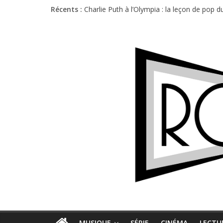
Récents :
Charlie Puth à l’Olympia : la leçon de pop 
Festival Triptyque : un nouveau festival d
Hellfest 2026 vendredi : température et é
Hellfest 2026 jeudi : impossible de choisir
Première édition du Midgard Festival : entr
MUSIQUE
SÉRIE
CINÉMA
LECTU