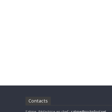
Contacts
Sabine, Rédactrice en chef :
sabine@rocknfool.net