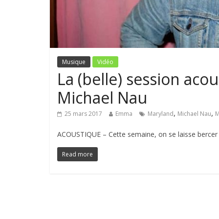
Musique
Vidéo
La (belle) session aco
Michael Nau
,
,
25 mars 2017
Emma
Maryland
Michael Nau
M
ACOUSTIQUE – Cette semaine, on se laisse bercer pa
Read more