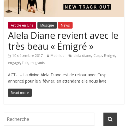
Article en Une
Musique
News
Alela Diane revient avec le
très beau « Émigré »
,
,
,
10 décembre 2017
Mathilde
alela diane
Cusp
Emigré
,
,
engagé
folk
migrants
ACTU – La divine Alela Diane est de retour avec Cusp
annoncé pour le 9 février, en attendant elle nous livre
Read more