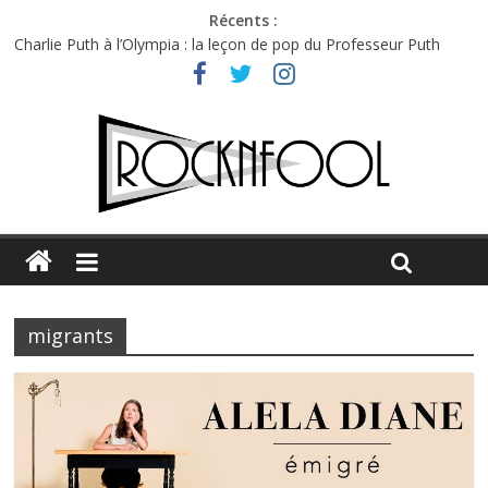
Récents :
Charlie Puth à l’Olympia : la leçon de pop du Professeur Puth
Festival Triptyque : un nouveau festival de musique indépendant
à Montréal
Hellfest 2026 vendredi : température et émotions en hausse
Hellfest 2026 jeudi : impossible de choisir entre chaleur et bonne
humeur
Première édition du Midgard Festival : entre bière, métal et
tatouages
migrants