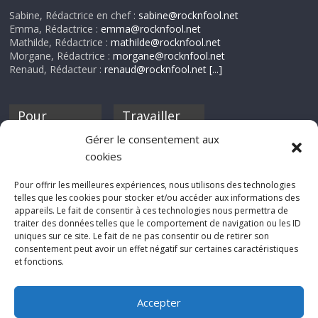
Sabine, Rédactrice en chef :
sabine@rocknfool.net
Emma, Rédactrice :
emma@rocknfool.net
Mathilde, Rédactrice :
mathilde@rocknfool.net
Morgane, Rédactrice :
morgane@rocknfool.net
Renaud, Rédacteur :
renaud@rocknfool.net
[...]
Pour
Travailler
nourrir ta
pour nous ?
Gérer le consentement aux
discothèque
cookies
Si tu souhaites
contribuer à
Pour offrir les meilleures expériences, nous utilisons des technologies
Rocknfool, n'hésite
telles que les cookies pour stocker et/ou accéder aux informations des
pas à nous envoyer
appareils. Le fait de consentir à ces technologies nous permettra de
tes chroniques de
traiter des données telles que le comportement de navigation ou les ID
concerts, de films,
uniques sur ce site. Le fait de ne pas consentir ou de retirer son
séries ou des billets
consentement peut avoir un effet négatif sur certaines caractéristiques
d'humeur :
et fonctions.
sabine@rocknfool.
net
Accepter