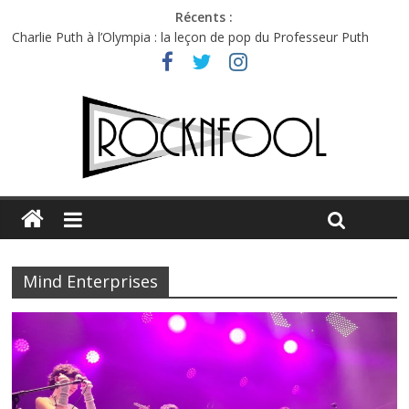
Récents :
Charlie Puth à l’Olympia : la leçon de pop du Professeur Puth
Festival Triptyque : un nouveau festival de musique indépendant
à Montréal
Hellfest 2026 vendredi : température et émotions en hausse
Hellfest 2026 jeudi : impossible de choisir entre chaleur et bonne
humeur
Première édition du Midgard Festival : entre bière, métal et
tatouages
Mind Enterprises