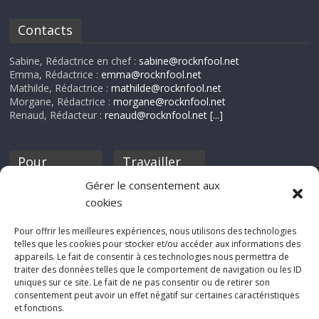
Contacts
Sabine, Rédactrice en chef :
sabine@rocknfool.net
Emma, Rédactrice :
emma@rocknfool.net
Mathilde, Rédactrice :
mathilde@rocknfool.net
Morgane, Rédactrice :
morgane@rocknfool.net
Renaud, Rédacteur :
renaud@rocknfool.net
[...]
Pour
Travailler
nourrir ta
pour nous ?
Gérer le consentement aux
discothèque
cookies
Si tu souhaites
contribuer à
Pour offrir les meilleures expériences, nous utilisons des technologies
Rocknfool, n'hésite
telles que les cookies pour stocker et/ou accéder aux informations des
pas à nous envoyer
appareils. Le fait de consentir à ces technologies nous permettra de
tes chroniques de
traiter des données telles que le comportement de navigation ou les ID
concerts, de films,
uniques sur ce site. Le fait de ne pas consentir ou de retirer son
séries ou des billets
consentement peut avoir un effet négatif sur certaines caractéristiques
d'humeur :
et fonctions.
sabine@rocknfool.