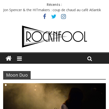
Récents :
Jon Spencer & the HITmakers : coup de chaud au café Atlantik
Hellfest 2026 vendredi : température et émotions en hausse
Hellfest 2026 jeudi : impossible de choisir entre chaleur et bonne
humeur
Première édition du Midgard Festival : entre bière, métal et
tatouages
Charlie Puth à l’Olympia : la leçon de pop du Professeur Puth
Moon Duo