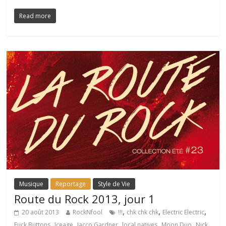
Read more
Musique
Reportage
Style de Vie
Route du Rock 2013, jour 1
,
,
,
20 août 2013
RockNfool
!!!
chk chk chk
Electric Electric
,
,
,
,
,
Fuck Buttons
Iceage
Jacco Gardner
local natives
Moon Duo
Nick