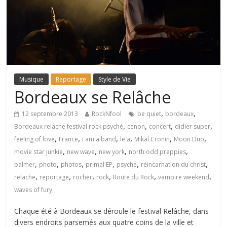
Musique
Reportage
Style de Vie
Bordeaux se Relâche
,
,
12 septembre 2013
RockNfool
be quiet
bordeaux
,
,
,
,
Bordeaux relâche festival rock psyché
cenon
concert
didier super
,
,
,
,
,
,
feeling of love
France
i am a band
le a
Mikal Cronin
Moon Duo
,
,
,
,
movie star junkie
new wave
new york
north odd preppies
,
,
,
,
,
,
palmer
photo
photos
primal EP
psyché
réincarnation du christ
,
,
,
,
,
,
relache
reportage
rocher
rock
Route du Rock
vampire weekend
waves of fury
Chaque été à Bordeaux se déroule le festival Relâche, dans
divers endroits parsemés aux quatre coins de la ville et